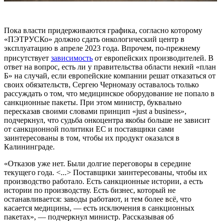
Пока власти придерживаются графика, согласно которому
«ПЭТРУСКо» должно сдать онкологический центр в
эксплуатацию в апреле 2023 года. Впрочем, по-прежнему
присутствует
зависимость
от европейских производителей. В
ответ на вопрос, есть ли у правительства области некий «план
Б» на случай, если европейские компании решат отказаться от
своих обязательств, Сергею Черномазу оставалось только
рассуждать о том, что медицинское оборудование не попало в
санкционные пакеты. При этом министр, буквально
пересказав своими словами принцип «just a business»,
подчеркнул, что судьба онкоцентра якобы больше не зависит
от санкционной политики ЕС и поставщики сами
заинтересованы в том, чтобы их продукт оказался в
Калининграде.
«Отказов уже нет. Были долгие переговоры в середине
текущего года. <...> Поставщики заинтересованы, чтобы их
производство работало. Есть санкционные истории, а есть
истории по производству. Есть бизнес, который не
останавливается: заводы работают, и тем более всё, что
касается медицины, — есть исключения в санкционных
пакетах», — подчеркнул министр. Рассказывая об