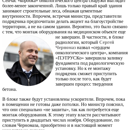
Сейчас «коробка» онкологического центра снаружи выглядит
более-менее законченной. Лишь только правый край здания
занимают строительные леса, обнажая цементные
внутренности. Впрочем, встречая министра, представители
подрядчика предпочитали делать акцент на благоустройстве
территории, а не на самом здании. Вероятно, это было связано
с тем, что монтаж оборудования на медицинском объекте еще
не завершен.
В частности, в блоке
радиологии, который
Сергей
Черномаз
назвал «сердцем
онкологического центра», компания
«ПЭТРУСКо» завершила заливку
фундамента под радиологическую
установку. Но к ее монтажу
подрядчик сможет приступить
только после того, как будет
завершен процесс твердения
бетона.
В блоке также будут установлены ускорители. Впрочем, пока
в помещении не готовы даже потолки. Но министр пояснил,
что они специально «не зашиты», так как потребуется еще
монтаж оборудования. К этому этапу власти рассчитывают
приступить в двадцатых числах ноября. Оборудование, по
словам Черномаза, приобретено и в настоящий момент