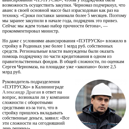
возможность осуществить закупки. Черномаз подчеркнул, что
аванс в своей основной массе был израсходован как раз на
технику. «Сроки поставки занимали более 5 месяцев. Поэтому
мы заранее закупили в начале года, подрядчик это привез.
Сейчас мы ждем только набор прочности бетона», —
прокомментировал министр.
Но даже с условиями авансирования «ПЭТРУСКо» вложило в
стройку в Родниках уже более 1 млрд руб. собственных
средств. Региональные власти вынуждены были оказать
помощь подрядчику по части кредитования в одном из
правительственных фондов. В общей сложности, по оценкам
Сергея Черномаза, на площадке уже «закопано» более 2,5
млрд руб.
Руководитель подразделения
«ПЭТРУСКо» в Калининграде
Александр Драган
в ответ на
вопрос, возникали ли у компании
сложности с оборотными
средствами из-за того, что в
стройку пришлось вкладывать
собственные деньги, заявил: «Все
эти сложности на сегодняшний
день решены».