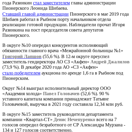
года Разинкин
стал заместителем
главы администрации
Пионерского Леонида Шибаева.
Ставший главой администрации
Пионерского в мае 2019 года
Шибаев работал в Рыбном порту начальником отдела
реализации готовой продукции. Наблюдатели прочат Игоря
Разинкина на пост председателя совета депутатов
Пионерского.
В округе №10 опередил конкурентов исполняющий
обязанности главного врача «Межрайонной больницы №1»
Григорий Лапшов
(55,6 %). В 12-м округе преуспел
заместитель гендиректора АО СЗ «Акфен»
Андрей Джалилов
(73,9 %). В декабре 2020 года АО «СЗ «Акфен»
стало победителем
аукциона по аренде 1,6 га в Рыбном под
Пионерским.
Округ №14 выиграл исполнительный директор ООО
«Академия холода»
Павел Головачев
(52,6 %). 90 %
уставного капитала компании принадлежит Татьяне
Головачевой, выручка в 2021 году составила 12,34 млн руб.
В округе №15 заместитель руководителя департамента
компании «Квартал-СТ»
Денис Нечепуренко
всего на 7
голосов опередил безработного от СР Александра Мурзана -
134 и 127 голосов соответственно.