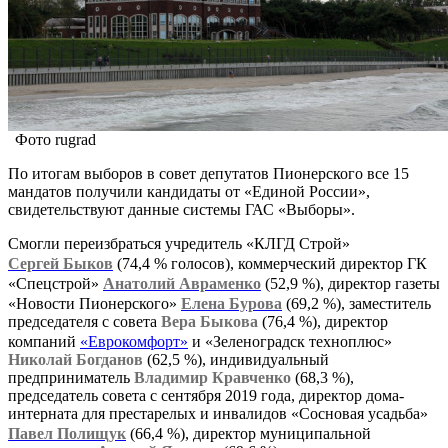
Фото rugrad
По итогам выборов в совет депутатов Пионерского все 15
мандатов получили кандидаты от «Единой России»,
свидетельствуют данные системы ГАС «Выборы».
Смогли переизбраться учредитель «КЛГД Строй»
Сергей Быков
(74,4 % голосов), коммерческий директор ГК
«Спецстрой»
Анатолий Авраменко
(52,9 %), директор газеты
«Новости Пионерского»
Елена Бурова
(69,2 %), заместитель
председателя с совета
Вера Быкова
(76,4 %), директор
компаний
«Еврокомфорт»
и «Зеленоградск техноплюс»
Николай Богданов
(62,5 %), индивидуальный
предприниматель
Владимир Кравченко
(68,3 %),
председатель совета с сентября 2019 года, директор дома-
интерната для престарелых и инвалидов «Сосновая усадьба»
Павел Полищук
(66,4 %), директор муниципальной