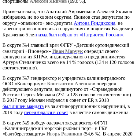
спортшколы
Алексей Якимов
(69,6 %),
Примечательно, что Анатолий Авраменко и Алексей Якимов
избирались не по своим округам. Якимов стал депутатом по
округу «опального» экс-депутата
Антона Гендиксона
, не
зарегистрированного из-за нарушениях в подписях Владимир
Кравченко 5 лет
назад был избран от «Патриотов России»
.
В округе №4 главный врач ФГБУ «Детский ортопедический
санаторий «Пионерск»
Иван Марчук
опередил своего
конкурента из КПРФ, индивидуального предпринимателя
Артура Степанченко всего на 14 % голосов (134 и 120 голосов
соответственно).
В округе №7 гендиректор и учредитель калининградского
ООО «Консорциум»
Константин Алешков
опередил
действующего депутата, выдвинутого от «Справедливой
России» Сергея Мовчана (231 и 128 голосов соответственно).
В 2017 году Мовчан избрался в совет от ЕР, в 2018
был лишен мандата
из-за антикоррупционных нарушений, в
2019 году
переизбрался в совет
в качестве самовыдвиженца.
В округе №9 победу одержал экс-директор ФГУП
«Калининградский морской рыбный порт» и ГБУ
«Балтберегозащита»
Игорь Разинкин
(54,6 %). В апреле 2020