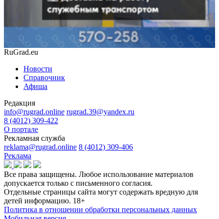
RuGrad.eu
Новости
Справочник
Афиша
Редакция
info@rugrad.online
rugrad.39@yandex.ru
8 (4012) 309-422
О портале
Рекламная служба
reklama@rugrad.online
8 (4012) 309-406
Реклама
Все права защищены. Любое использование материалов
допускается только с письменного согласия.
Отдельные страницы сайта могут содержать вредную для
детей информацию.
18+
Политика в отношении обработки персональных данных
Мобильная версия