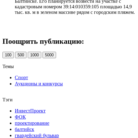
Балтийске. Его планируется возвести на участке с
кадастровым номером 39:14:010359:105 площадью 14,9
тыс. кв. м в зеленом массиве рядом с городским пляжем.
Поощрить публикацию:
100
500
1000
5000
Темы
Спорт
Аукционы и конкурсы
Тэги
ИнвестПроект
ФОК
проектирование
балтийск
гвардейский бульвар