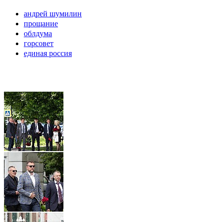
андрей шумилин
прощание
облдума
горсовет
единая россия