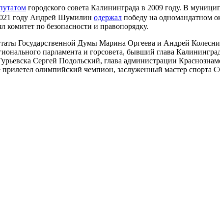
епутатом
городского совета Калининграда в 2009 году. В муниципа
 2021 году Андрей Шумилин
одержал
победу на одномандатном ок
 комитет по безопасности и правопорядку.
ты Государственной Думы Марина Оргеева и Андрей Колесник, 
ионального парламента и горсовета, бывший глава Калининград
Гурьевска Сергей Подольский, глава администрации Краснознам
ие прилетел олимпийский чемпион, заслуженный мастер спорта С