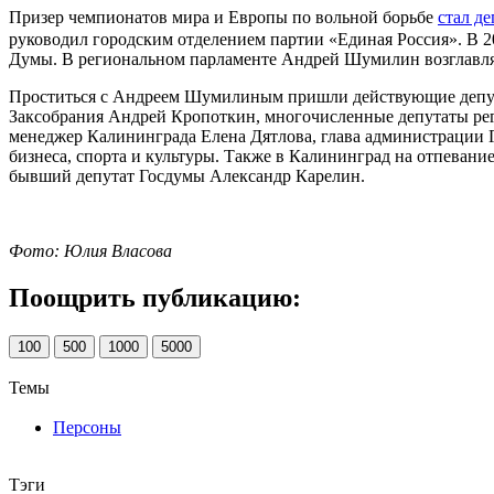
Призер чемпионатов мира и Европы по вольной борьбе
стал д
руководил городским отделением партии «Единая Россия». В
Думы. В региональном парламенте Андрей Шумилин возглавлял
Проститься с Андреем Шумилиным пришли действующие депута
Заксобрания Андрей Кропоткин, многочисленные депутаты рег
менеджер Калининграда Елена Дятлова, глава администрации 
бизнеса, спорта и культуры. Также в Калининград на отпеван
бывший депутат Госдумы Александр Карелин.
Фото: Юлия Власова
Поощрить публикацию:
100
500
1000
5000
Темы
Персоны
Тэги