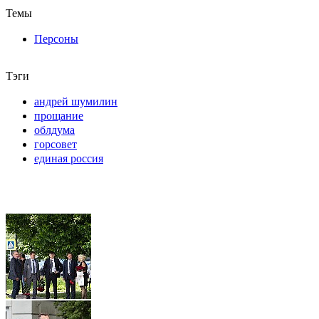
Темы
Персоны
Тэги
андрей шумилин
прощание
облдума
горсовет
единая россия