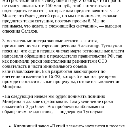
Но срок закончится в следующем году. Я боюсь, что я просто
не смогу вложить эти 150 млн руб., чтобы отчитаться и
подтвердить те льготы, которые нам предоставляются. <…>
Может, это будет другой срок, но мы не понимаем, сколько
продлится такая ситуация, поэтому просим 6. Мы не
понимаем, что делать в сложившейся ситуации», — выразил
опасения Салахов.
Заместитель министра экономического развития,
промышленности и торговли региона
Александр Туголуков
пояснил, что еще в первых числах марта региональные власти
направили обращение к председателю правительства РФ, так
как понимали риски неисполнения резидентами ОЭЗ
обязательств в части минимального объема
капиталовложений. Был разработан законопроект по
внесению изменений в 16-ФЗ, который в настоящее время
проходит согласительные процедуры, готовится заключение
Минфина.
«На следующей неделе мы будем понимать позицию
Минфина и дальше отрабатывать. Там увеличение срока
вложений с 3 до 6 лет. Это проблема наибольшая по
обращениям резидентов», — подчеркнул Туголуков.
Кирпичный завод «Пятый элемент» находится в поселке