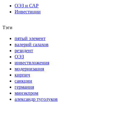
ОЭЗ и САР
Инвестиции
Тэги
пятый элемент
валерий салахов
резидент
ОЭЗ
инвествложения
модернизация
кирпич
санкции
германия
минэкпром
александр туголуков