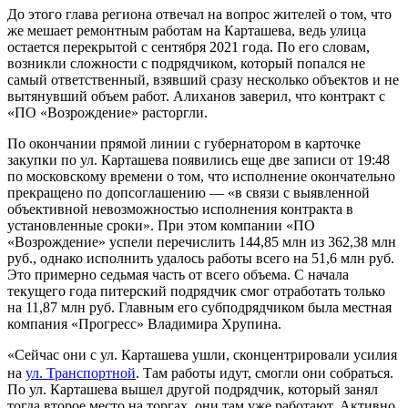
До этого глава региона отвечал на вопрос жителей о том, что
же мешает ремонтным работам на Карташева, ведь улица
остается перекрытой с сентября 2021 года. По его словам,
возникли сложности с подрядчиком, который попался не
самый ответственный, взявший сразу несколько объектов и не
вытянувший объем работ. Алиханов заверил, что контракт с
«ПО «Возрождение» расторгли.
По окончании прямой линии с губернатором в карточке
закупки по ул. Карташева появились еще две записи от 19:48
по московскому времени о том, что исполнение окончательно
прекращено по допсоглашению — «в связи с выявленной
объективной невозможностью исполнения контракта в
установленные сроки». При этом компании «ПО
«Возрождение» успели перечислить 144,85 млн из 362,38 млн
руб., однако исполнить удалось работы всего на 51,6 млн руб.
Это примерно седьмая часть от всего объема. С начала
текущего года питерский подрядчик смог отработать только
на 11,87 млн руб. Главным его субподрядчиком была местная
компания «Прогресс» Владимира Хрупина.
«Сейчас они с ул. Карташева ушли, сконцентрировали усилия
на
ул. Транспортной
. Там работы идут, смогли они собраться.
По ул. Карташева вышел другой подрядчик, который занял
тогда второе место на торгах, они там уже работают. Активно