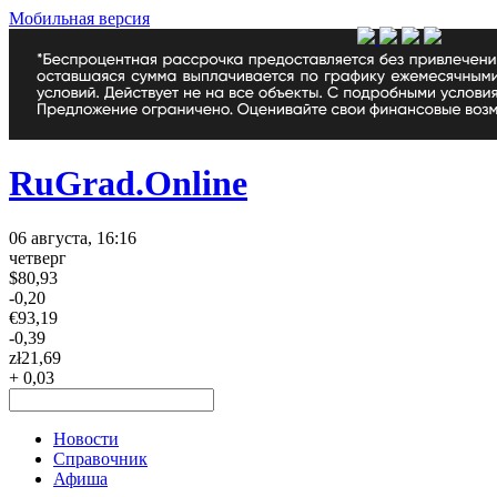
Мобильная версия
RuGrad.Online
06 августа, 16:16
четверг
$
80,93
-0,20
€
93,19
-0,39
zł
21,69
+ 0,03
Новости
Справочник
Афиша