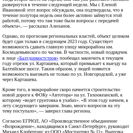
развернутся в течение следующей недели. Мы с Еленой
Ивановной этот вопрос обсуждали, она подтвердила, что в
течение полутора недель они более активно займутся этой
работой, потому что там тоже были вопросы с передачей
объекта», — рассказал Алиханов.
Однако, по прогнозам региональных властей, объект целиком
будет сдан только в следующем 2023 году. Существует
возможность сдавать главную улицу микрорайона им.
Космодемьянского по частям. В частности, новый подрядчик
в лице
«Балтдормостстроя»
пообещал закончить в текущем
году отрезок ул. Карташева, который примыкает к выезду на
Балтийское шоссе. Таким образом, у людей появится
возможность выезжать не только по ул. Новгородской, а уже
через Карташева.
Кроме того, в микрорайоне скоро начнется строительство
новой дороги к ФОКу «Автотора» на ул. Тихоокеанской, к
которому «ведет грунтовка в ухабах». «В этом году начнем, к
лету следующего завершим. Знаю, много вопросов на эту
тему поступало», — заверил глава региона.
Согласно ЕГРЮЛ, АО «Производственное объединение
«Возрождение», находящимся в Санкт-Петербурге, руководит
Михаил Клобертанс из ООО «Мостоотряд № 11». Выручка