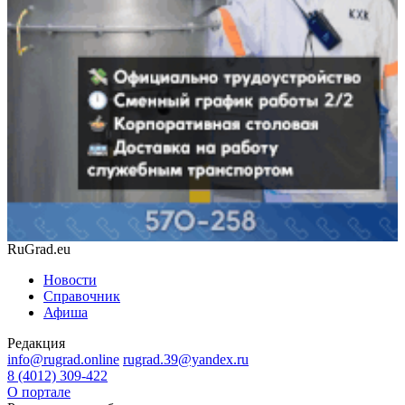
RuGrad.eu
Новости
Справочник
Афиша
Редакция
info@rugrad.online
rugrad.39@yandex.ru
8 (4012) 309-422
О портале