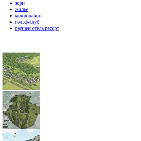
зори
жилье
микрорайон
гольф-клуб
раушен отель ресорт