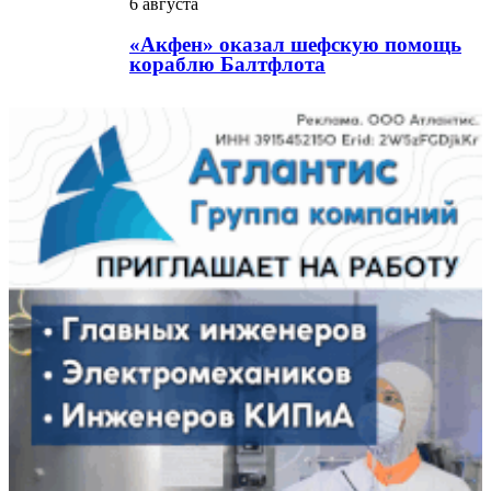
6 августа
«Акфен» оказал шефскую помощь
кораблю Балтфлота