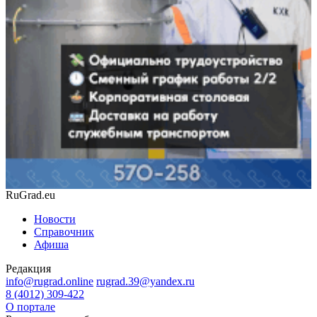
RuGrad.eu
Новости
Справочник
Афиша
Редакция
info@rugrad.online
rugrad.39@yandex.ru
8 (4012) 309-422
О портале