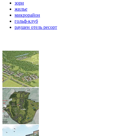
зори
жилье
микрорайон
гольф-клуб
раушен отель ресорт