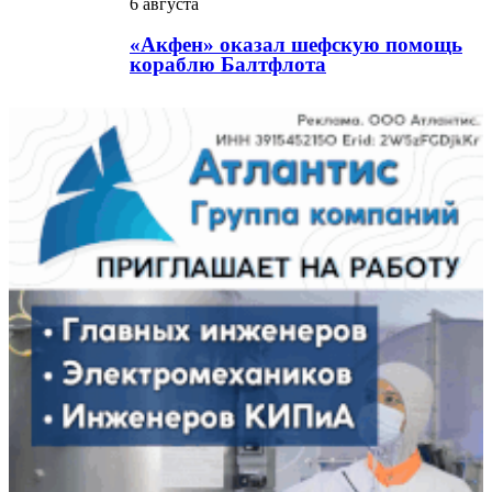
6 августа
«Акфен» оказал шефскую помощь
кораблю Балтфлота