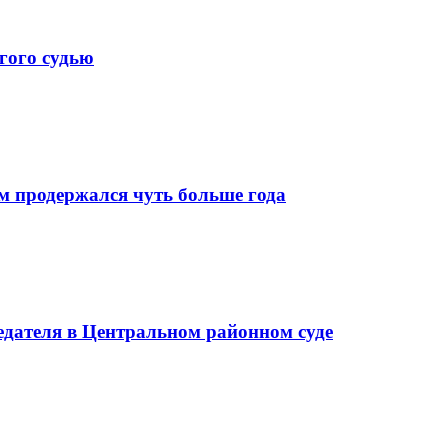
гого судью
м продержался чуть больше года
седателя в Центральном районном суде