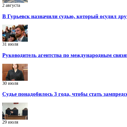
2 августа
В Гурьевск назначили судью, который осудил дру
31 июля
Руководитель агентства по международным связя
30 июля
Судье понадобилось 3 года, чтобы стать зампред
29 июля