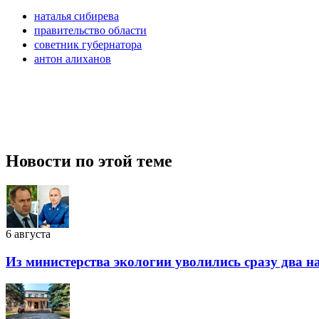
наталья сибирева
правительство области
советник губернатора
антон алиханов
Новости по этой теме
6 августа
Из министерства экологии уволились сразу два 