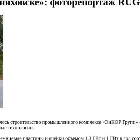
рняховске»: фоторепортаж R
лось строительство промышленного комплекса «ЭнКОР Групп» 
ные технологии.
ремниевые пластины и ячейки объемом 1,3 ГВт и 1 ГВт в год соо