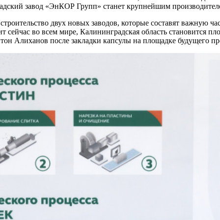
радский завод «ЭнКОР Групп» станет крупнейшим производителе
строительство двух новых заводов, которые составят важную ч
ит сейчас во всем мире, Калининградская область становится п
тон Алиханов после закладки капсулы на площадке будущего п