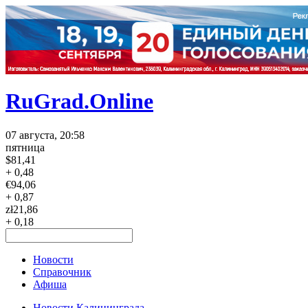
RuGrad.Online
07 августа, 20:58
пятница
$
81,41
+ 0,48
€
94,06
+ 0,87
zł
21,86
+ 0,18
Новости
Справочник
Афиша
Новости Калининграда