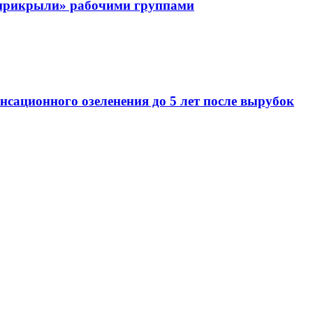
«прикрыли» рабочими группами
сационного озеленения до 5 лет после вырубок