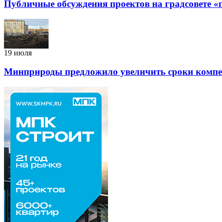
Публичные обсуждения проектов на градсовете 
19 июля
Минприроды предложило увеличить сроки компен