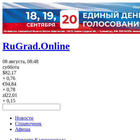
RuGrad.Online
08 августа, 08:48
суббота
$
82,17
+ 0,76
€
94,84
+ 0,78
zł
22,01
+ 0,15
Новости
Справочник
Афиша
Новости Калининграда