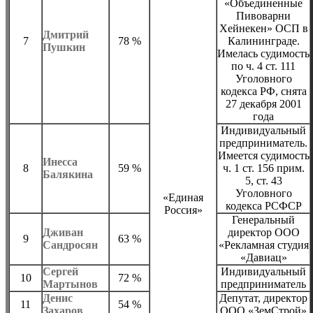
«Объединенные
Пивоварни
Хейнекен» ОСП в
Дмитрий
7
78 %
Калининграде.
Пушкин
Имелась судимость
по ч. 4 ст. 111
Уголовного
кодекса РФ, снята
27 декабря 2001
года
Индивидуальный
предприниматель.
Имеется судимость
Инесса
8
59 %
ч. 1 ст. 156 прим.
Балякина
5, ст. 43
Уголовного
«Единая
кодекса РСФСР
Россия»
Генеральный
Дживан
директор ООО
9
63 %
Сандросян
«Рекламная студия
«Давиац»
Сергей
Индивидуальный
10
72 %
Мартынов
предприниматель
Денис
Депутат, директор
11
54 %
Захаров
ООО «ЗемСтрой»