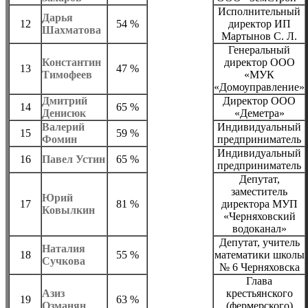
Исполнительный
Дарья
12
54 %
директор ИП
Шахматова
Мартынов С. Л.
Генеральный
Константин
директор ООО
13
47 %
Тимофеев
«МУК
«Домоуправление»
Дмитрий
Директор ООО
14
65 %
Денисюк
«Деметра»
Валерий
Индивидуальный
15
59 %
Фомин
предприниматель
Индивидуальный
16
Павел Устин
65 %
предприниматель
Депутат,
заместитель
Юрий
17
81 %
директора МУП
Ковылкин
«Черняховский
водоканал»
Депутат, учитель
Наталия
18
55 %
математики школы
Сучкова
№ 6 Черняховска
Глава
Азиз
крестьянского
19
63 %
Озманян
(фермерского)