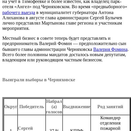
на учет в Тимофеевке и более известен, как владелец парк-
отеля «Ангел» под Черняховском. Во время «предвыборного»
рабочего выезда
в муниципалитет губернатора Антона
Алиханова в августе глава администрации Сергей Булычев
лично представлял Мартынова главе региона и участникам
мероприятия.
Местный бизнес в совете теперь будет представлять и
предприниматель Валерий Фомин — предположительно сын
бывшего главы администрации Черняховска
Валерия Фомина
.
Всего более половины мандатов досталось новым депутатам,
владеющим или руководящим частным бизнесом.
Выиграли выборы в Черняховске
Набрал
Округ
Победитель
(а)
Выдвижение
Род занятий
голосов
Командир
отделения
Сергей
пожарной
1
37 %
КПРФ