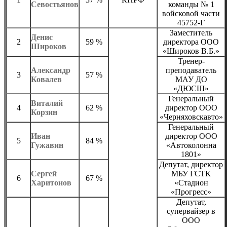
Севостьянов
команды № 1
войсковой части
45752-Г
Заместитель
Денис
2
59 %
директора ООО
Широков
«Широков В.Б.»
Тренер-
Александр
преподаватель
3
57 %
Ковалев
МАУ ДО
«ДЮСШ»
Генеральный
Виталий
4
62 %
директор ООО
Корзин
«Черняховскавто»
Генеральный
Иван
директор ООО
5
84 %
Гужавин
«Автоколонна
1801»
Депутат, директор
Сергей
МБУ ГСТК
6
67 %
Харитонов
«Стадион
«Прогресс»
Депутат,
супервайзер в
ООО