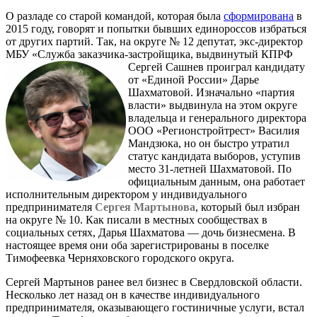
О разладе со старой командой, которая была
сформирована
в
2015 году, говорят и попытки бывших единороссов избраться
от других партий. Так, на округе № 12 депутат, экс-директор
МБУ «Служба заказчика-застройщика,
выдвинутый КПРФ
Сергей Сашнев проиграл кандидату
от «Единой России» Дарье
Шахматовой. Изначально «партия
власти» выдвинула на этом округе
владельца и генерального директора
ООО «Регионстройтрест» Василия
Мандзюка, но он быстро утратил
статус кандидата выборов, уступив
место 31-летней Шахматовой. По
официальным данным, она работает
исполнительным директором у индивидуального
предпринимателя
Сергея Мартынова
, который был избран
на округе № 10. Как писали в местных сообществах в
социальных сетях, Дарья Шахматова — дочь бизнесмена. В
настоящее время они оба зарегистрированы в поселке
Тимофеевка Черняховского городского округа.
Сергей Мартынов ранее вел бизнес в Свердловской области.
Несколько лет назад он в качестве индивидуального
предпринимателя, оказывающего гостиничные услуги, встал