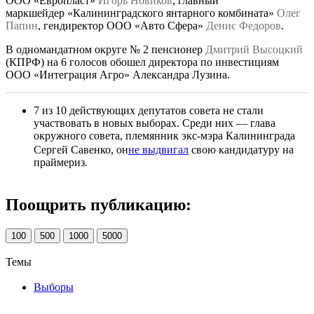
ООО «Европласт»
Игорь Новиков
, главный
маркшейдер «Калининградского янтарного комбината»
Олег
Папин
, гендиректор ООО «Авто Сфера»
Денис Федоров
.
В одномандатном округе № 2 пенсионер
Дмитрий Высоцкий
(КПРФ) на 6 голосов обошел директора по инвестициям
ООО «Интеграция Агро» Александра Лузина.
7 из 10 действующих депутатов совета не стали
участвовать в новых выборах. Среди них — глава
окружного совета, племянник экс-мэра Калининграда
Сергей Савенко, он
не выдвигал
свою кандидатуру на
праймериз.
Поощрить публикацию:
100
500
1000
5000
Темы
Выборы