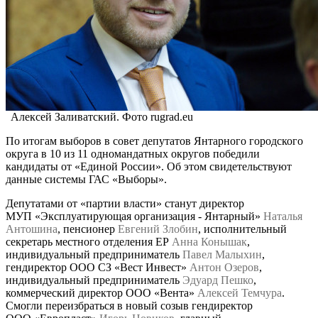
Алексей Заливатский. Фото rugrad.eu
По итогам выборов в совет депутатов Янтарного городского
округа в 10 из 11 одномандатных округов победили
кандидаты от «Единой России». Об этом свидетельствуют
данные системы ГАС «Выборы».
Депутатами от «партии власти» станут директор
МУП «Эксплуатирующая организация - Янтарный»
Наталья
Антошина
, пенсионер
Евгений Злобин
, исполнительный
секретарь местного отделения ЕР
Анна Конышак
,
индивидуальный предприниматель
Павел Малыхин
,
гендиректор ООО СЗ «Вест Инвест»
Антон Озеров
,
индивидуальный предприниматель
Эдуард Пешко
,
коммерческий директор ООО «Вента»
Алексей Темчура
.
Смогли переизбраться в новый созыв гендиректор