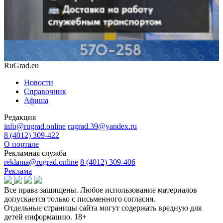
RuGrad.eu
Новости
Справочник
Афиша
Редакция
info@rugrad.online
rugrad.39@yandex.ru
8 (4012) 309-422
О портале
Рекламная служба
reklama@rugrad.online
8 (4012) 309-406
Реклама
Все права защищены. Любое использование материалов
допускается только с письменного согласия.
Отдельные страницы сайта могут содержать вредную для
детей информацию.
18+