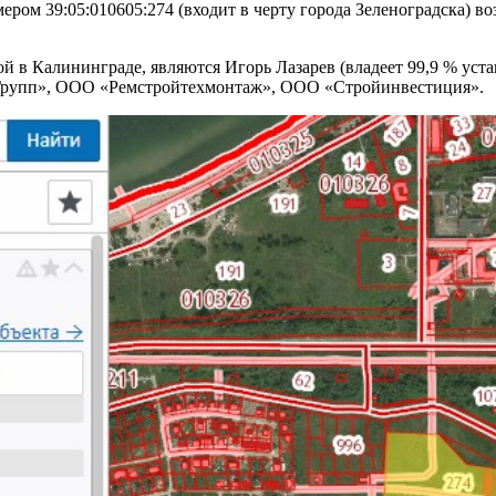
ером 39:05:010605:274 (входит в черту города Зеленоградска) в
в Калининграде, являются Игорь Лазарев (владеет 99,9 % устав
Групп», ООО «Ремстройтехмонтаж», ООО «Стройинвестиция».