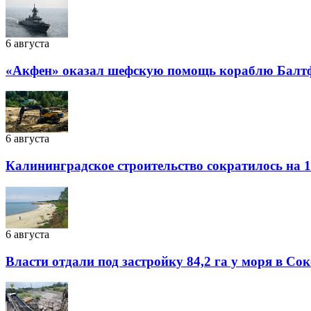
6 августа
«Акфен» оказал шефскую помощь кораблю Балт
6 августа
Калининградское строительство сократилось на 1
6 августа
Власти отдали под застройку 84,2 га у моря в Со