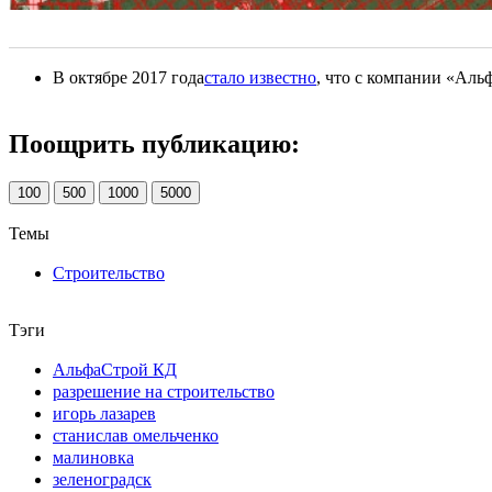
В октябре 2017 года
стало известно
, что с компании «Аль
Поощрить публикацию:
100
500
1000
5000
Темы
Строительство
Тэги
АльфаСтрой КД
разрешение на строительство
игорь лазарев
станислав омельченко
малиновка
зеленоградск