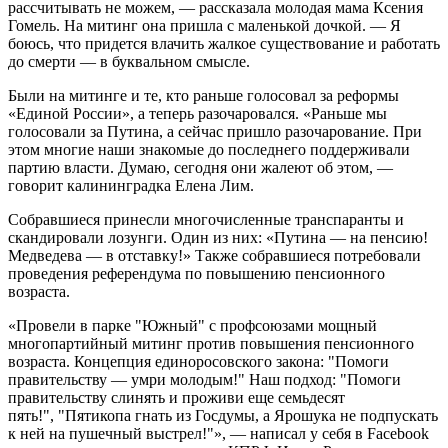
рассчитывать не можем, — рассказала молодая мама Ксения
Гомель. На митинг она пришла с маленькой дочкой. — Я
боюсь, что придется влачить жалкое существование и работать
до смерти — в буквальном смысле.
Были на митинге и те, кто раньше голосовал за реформы
«Единой России», а теперь разочаровался. «Раньше мы
голосовали за Путина, а сейчас пришло разочарование. При
этом многие наши знакомые до последнего поддерживали
партию власти. Думаю, сегодня они жалеют об этом, —
говорит калининградка Елена Лим.
Собравшиеся принесли многочисленные транспаранты и
скандировали лозунги. Один из них: «Путина — на пенсию!
Медведева — в отставку!» Также собравшиеся потребовали
проведения референдума по повышению пенсионного
возраста.
«Провели в парке "Южный" с профсоюзами мощный
многопартийный митинг против повышения пенсионного
возраста. Концепция единоросовского закона: "Помоги
правительству — умри молодым!" Наш подход: "Помоги
правительству слинять и проживи еще семьдесят
пять!", "Пятикопа гнать из Госдумы, а Ярошука не подпускать
к ней на пушечный выстрел!"», — написал у себя в Facebook