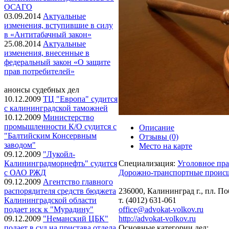
ОСАГО
03.09.2014
Актуальные
изменения, вступившие в силу
в «Антитабачный закон»
25.08.2014
Актуальные
изменения, внесенные в
федеральный закон «О защите
прав потребителей»
анонсы cудебных дел
10.12.2009
ТЦ "Европа" судится
с калининградской таможней
10.12.2009
Министерство
промышленности К/О судится с
Описание
"Балтийским Консервным
Отзывы (0)
заводом"
Место на карте
09.12.2009
"Лукойл-
Специализация:
Уголовное пра
Калининградморнефть" судится
Дорожно-транспортные проис
с ОАО РЖД
09.12.2009
Агентство главного
236000, Калининград г., пл. Побе
распорядителя средств бюджета
т. (4012) 631-061
Калининградской области
office@advokat-volkov.ru
подает иск к "Мурадину"
http://advokat-volkov.ru
09.12.2009
"Неманский ЦБК"
Основные категории дел:
подает в суд на пристава отдела