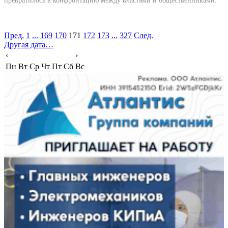
превратилось в конфронтацию между властями и общественниками.
Пред.
1
...
169
170
171
172
173
...
327
След.
Другая дата…
‹
›
Пн
Вт
Ср
Чт
Пт
Сб
Вс