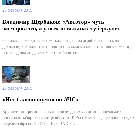
28 февраля 2019
Владимир Щербаков: «Автотор» чуть
засморкался, а у всех остальных туберкулез
Основатель холдинга о том, как потерял на агробизнесе 25 млн
долларов, как налоговая полиция пыталась взять его за мягкое место,
и о «жадном до денег» местном бизнесе.
28 февраля 2019
«Нет благополучия по АЧС»
Крупнейший региональный производитель свинины предложил
построить забор на границе области. В Россельхознадзоре нашли идею
нецелесообразной. Обзор RUGRAD.EU.