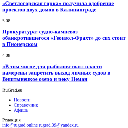
«Светлогорская горка» получила одобрение
проектов двух домов в Калининграде
5 08
Прокуратура: судно-камневоз
обанкротившегося «Геоизол-Фрахт» до сих стоит
в Пионерском
4 08
«В том числе для рыболовства»: власти
намерены запретить выход личных судов в
Виштынецкое озеро и реку Неман
RuGrad.eu
Новости
Справочник
Афиша
Редакция
info@rugrad.online
rugrad.39@yandex.ru