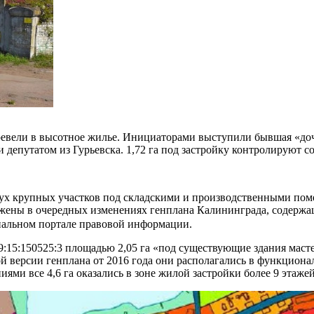
еревели в высотное жилье. Инициаторами выступили бывшая «д
 и депутатом из Гурьевска. 1,72 га под застройку контролирую
ух крупных участков под складскими и производственными поме
жены в очередных изменениях генплана Калининграда, содержащ
альном портале правовой информации.
:15:150525:3 площадью 2,05 га «под существующие здания масте
й версии генплана от 2016 года они располагались в функциона
ями все 4,6 га оказались в зоне жилой застройки более 9 этаже