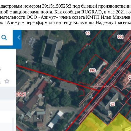
адастровым номером 39:15:150525:3 под бывшей производственн
анной с акционерами порта. Как сообщал RUGRAD, в мае 2021 г
й деятельности ООО «Азимут» члена совета КМТП Ильи Михалева
нию «Азимут» переоформили на тещу Колесника Надежду Лысенк