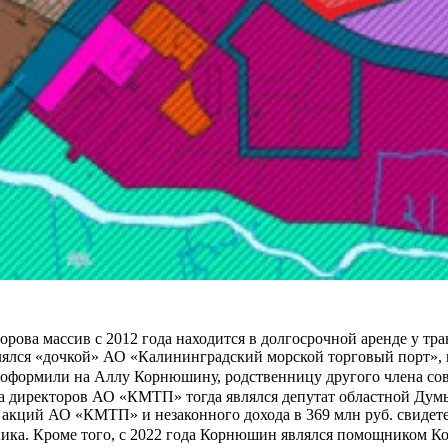
орова массив с 2012 года находится в долгосрочной аренде у т
влялся «дочкой» АО «Калининградский морской торговый порт», 
реоформили на Аллу Корнюшину, родственницу другого члена с
та директоров АО «КМТП» тогда являлся депутат областной Ду
а акций АО «КМТП» и незаконного дохода в 369 млн руб. свидет
ика. Кроме того, с 2022 года Корнюшин являлся помощником Ко