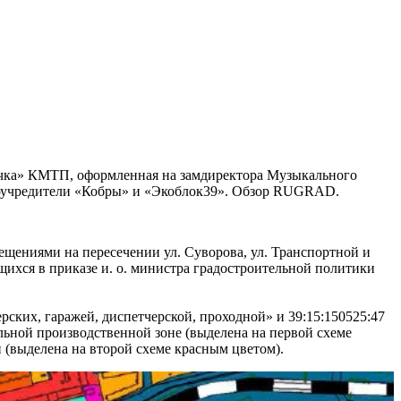
очка» КМТП, оформленная на замдиректора Музыкального
т соучредители «Кобры» и «Экоблок39». Обзор RUGRAD.
щениями на пересечении ул. Суворова, ул. Транспортной и
ихся в приказе и. о. министра градостроительной политики
рских, гаражей, диспетчерской, проходной» и 39:15:150525:47
льной производственной зоне (выделена на первой схеме
й (выделена на второй схеме красным цветом).