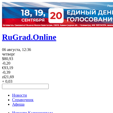
RuGrad.Online
06 августа, 12:36
четверг
$
80,93
-0,20
€
93,19
-0,39
zł
21,69
+ 0,03
Новости
Справочник
Афиша
Новости Калининграда