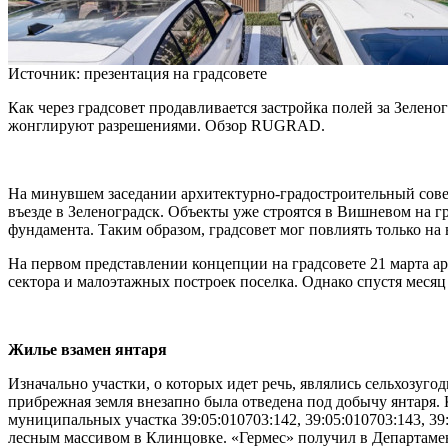
Источник: презентация на градсовете
Как через градсовет продавливается застройка полей за Зелен
жонглируют разрешениями. Обзор RUGRAD.
На минувшем заседании архитектурно-градостроительный сове
въезде в Зеленоградск. Объекты уже строятся в Вишневом на г
фундамента. Таким образом, градсовет мог повлиять только н
На первом представлении концепции на градсовете 21 марта а
сектора и малоэтажных построек поселка. Однако спустя месяц
Жилье взамен янтаря
Изначально участки, о которых идет речь, являлись сельхозуг
прибрежная земля внезапно была отведена под добычу янтаря. 
муниципальных участка 39:05:010703:142, 39:05:010703:143, 39
лесным массивом в Клинцовке. «Гермес» получил в Департамен