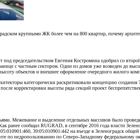
оградском крупными ЖК более чем на 800 квартир, почему архите
т под председательством Евгения Костромина одобрил со втор
ранице с частным сектором. Один из домов уже возведен до высо
а высоту объектов и внешнее оформление очередного жилого ком
рхитекторы категорически раскритиковали концепцию создания 7
 после корректировки высоты ряда секций проект беспрепятстве
одьями. Межевание и выделение отдельных массивов было провед
Как ранее сообщал RUGRAD, в сентябре 2016 года власти Зелено
:05:010901:460, 39:05:010901:442 на въезде в Зеленоградск общ
те по недропользованию по Северо-Западному федеральному окр