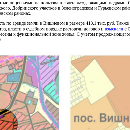
пятью лицензиями на пользование янтарьсодержащими недрами.
ского, Добринского участков в Зеленоградском и Гурьевском ра
евском районах.
ь по аренде земли в Вишневом в размере 413,1 тыс. руб. Также 
ства, власти в судебном порядке расторгли договор и
взыскали
с О
тнесены к функциональной зоне жилья. С учетом продолжающегос
и.