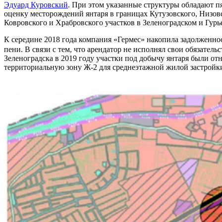
Эдуард Куровский
. При этом указанные структуры обладают 
оценку месторождений янтаря в границах Кутузовского, Низов
Ковровского и Храбровского участков в Зеленоградском и Гурь
К середине 2018 года компания «Гермес» накопила задолженност
пени. В связи с тем, что арендатор не исполнял свои обязатель
Зеленоградска в 2019 году участки под добычу янтаря были о
территориальную зону Ж-2 для среднеэтажной жилой застройк