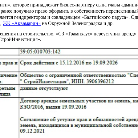
ити», которое принадлежит бизнес-партнеру сына главы админ
анее получило право оформить в собственность перспективный 
вляется гендиректором и совладельцем «Балтийского паруса». 
а,
ЖК «Аквамарин»
на Окружной Зеленоградска и др.
решения на строительство, «СЗ «Трампхаус» переуступил аренду 
СтройИнвестиция».