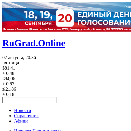
RuGrad.Online
07 августа, 20:36
пятница
$
81,41
+ 0,48
€
94,06
+ 0,87
zł
21,86
+ 0,18
Новости
Справочник
Афиша
Новости Калининграда