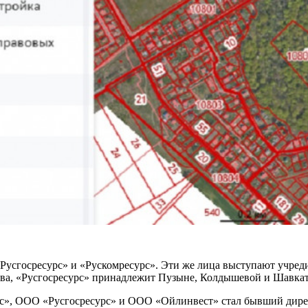
«Русгосресурс» и «Рускомресурс». Эти же лица выступают учре
а, «Русгосресурс» принадлежит Пузыне, Колдышевой и Шавкат
рс», ООО «Русгосресурс» и ООО «Ойлинвест» стал бывший дир