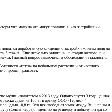
кторы уже мало на что могут повлиять и как застройщики
ой попытки доработанную концепцию застройки жильем поля на
ты 5 этажей. Еще несколько заложены на стадии котлована и
плекса. Главный вопрос заключался в обосновании этажности.
-этажного «гетто» на небольшом расстоянии от частного
нно прошел градсовет.
ено муниципалитетом в 2013 году. Однако спустя 3 года ценная
градска сдали на 10 лет в аренду ООО «Гермес» 4
ей площадью 10,8 га. Это вся свободная земля между Вишневым и
угу (Севзапнедра) лицензию на разведку и добычу янтаря со