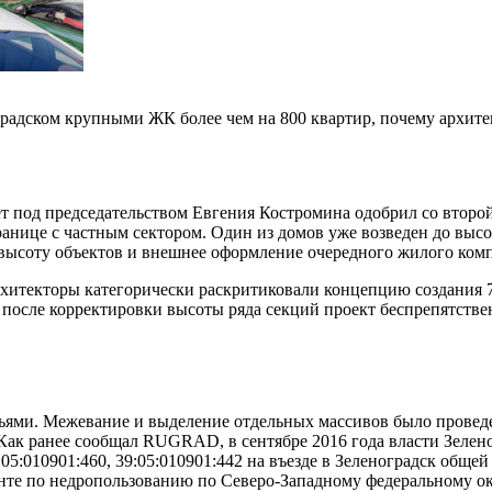
оградском крупными ЖК более чем на 800 квартир, почему архите
т под председательством Евгения Костромина одобрил со втор
ранице с частным сектором. Один из домов уже возведен до высо
а высоту объектов и внешнее оформление очередного жилого ком
рхитекторы категорически раскритиковали концепцию создания 7
 после корректировки высоты ряда секций проект беспрепятстве
одьями. Межевание и выделение отдельных массивов было провед
Как ранее сообщал RUGRAD, в сентябре 2016 года власти Зелено
:05:010901:460, 39:05:010901:442 на въезде в Зеленоградск общ
те по недропользованию по Северо-Западному федеральному окр