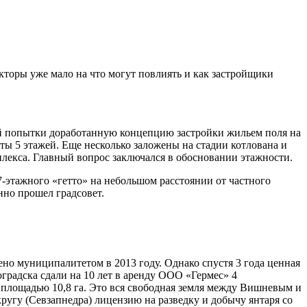
кторы уже мало на что могут повлиять и как застройщики
ой попытки доработанную концепцию застройки жильем поля на
ты 5 этажей. Еще несколько заложены на стадии котлована и
плекса. Главный вопрос заключался в обосновании этажности.
-этажного «гетто» на небольшом расстоянии от частного
нно прошел градсовет.
ено муниципалитетом в 2013 году. Однако спустя 3 года ценная
градска сдали на 10 лет в аренду ООО «Гермес» 4
ей площадью 10,8 га. Это вся свободная земля между Вишневым и
угу (Севзапнедра) лицензию на разведку и добычу янтаря со