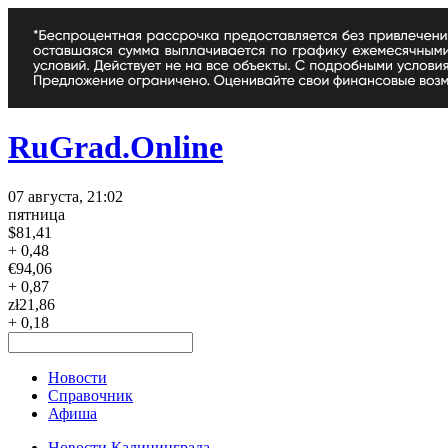
RuGrad.Online
07 августа, 21:02
пятница
$
81,41
+ 0,48
€
94,06
+ 0,87
zł
21,86
+ 0,18
Новости
Справочник
Афиша
Новости Калининграда