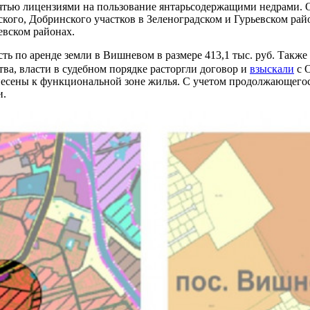
пятью лицензиями на пользование янтарьсодержащими недрами.
ского, Добринского участков в Зеленоградском и Гурьевском ра
евском районах.
ь по аренде земли в Вишневом в размере 413,1 тыс. руб. Также 
ства, власти в судебном порядке расторгли договор и
взыскали
с О
тнесены к функциональной зоне жилья. С учетом продолжающегос
и.