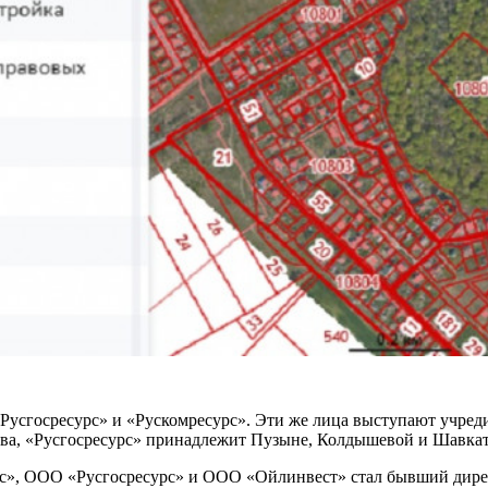
«Русгосресурс» и «Рускомресурс». Эти же лица выступают учре
а, «Русгосресурс» принадлежит Пузыне, Колдышевой и Шавкат
рс», ООО «Русгосресурс» и ООО «Ойлинвест» стал бывший дир