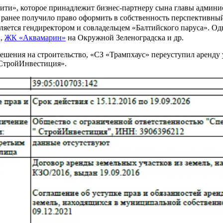
ити», которое принадлежит бизнес-партнеру сына главы админ
анее получило право оформить в собственность перспективный 
вляется гендиректором и совладельцем «Балтийского паруса». 
а,
ЖК «Аквамарин»
на Окружной Зеленоградска и др.
решения на строительство, «СЗ «Трампхаус» переуступил аренду 
СтройИнвестиция».