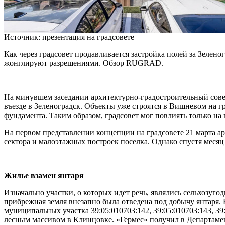
Источник: презентация на градсовете
Как через градсовет продавливается застройка полей за Зелен
жонглируют разрешениями. Обзор RUGRAD.
На минувшем заседании архитектурно-градостроительный сове
въезде в Зеленоградск. Объекты уже строятся в Вишневом на г
фундамента. Таким образом, градсовет мог повлиять только н
На первом представлении концепции на градсовете 21 марта а
сектора и малоэтажных построек поселка. Однако спустя месяц
Жилье взамен янтаря
Изначально участки, о которых идет речь, являлись сельхозуг
прибрежная земля внезапно была отведена под добычу янтаря. 
муниципальных участка 39:05:010703:142, 39:05:010703:143, 39
лесным массивом в Клинцовке. «Гермес» получил в Департамен