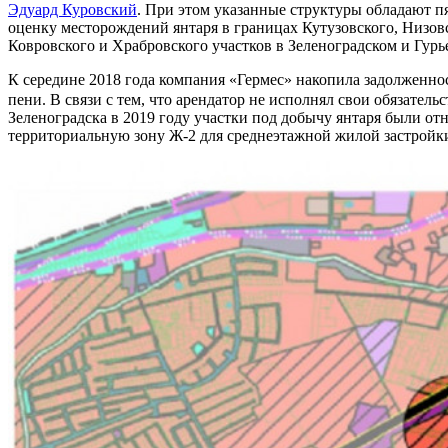
Эдуард Куровский
. При этом указанные структуры обладают 
оценку месторождений янтаря в границах Кутузовского, Низов
Ковровского и Храбровского участков в Зеленоградском и Гурь
К середине 2018 года компания «Гермес» накопила задолженност
пени. В связи с тем, что арендатор не исполнял свои обязатель
Зеленоградска в 2019 году участки под добычу янтаря были о
территориальную зону Ж-2 для среднеэтажной жилой застройк