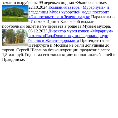
земли и вырублены 99 деревьев под зал «Экопосольства».
22.10.2024
Компания автора «Мурариума» и
владелицы Музея курортной моды построит
«Экопосольство» в Зеленоградске
Параллельно
«Итакос» Ирины Клочковой выдали
порубочный билет на 99 деревьев в роще за Музеем мусора.
03.12.2023
Директор музея кошек «Мурариум»
и отеля «ПараDox» выкупил водонапорную
башню в Железнодорожном
Претенденты из
Петербурга и Москвы не были допущены до
торгов. Сергей Шаранов без конкуренции предложил всего
1,8 млн руб. Год назад его «коллекция» пополнилась башней в
Правдинске.