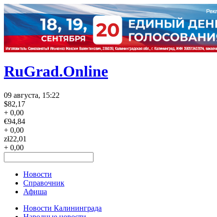
RuGrad.Online
09 августа, 15:22
$
82,17
+ 0,00
€
94,84
+ 0,00
zł
22,01
+ 0,00
Новости
Справочник
Афиша
Новости Калининграда
Народные новости