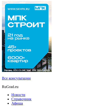
Все консультации
RuGrad.eu
Новости
Справочник
Афиша