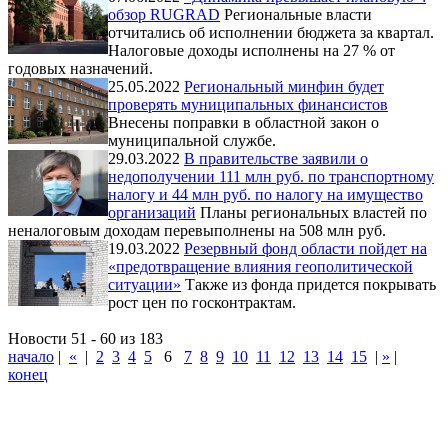
обзор RUGRAD
Региональные власти
отчитались об исполнении бюджета за квартал.
Налоговые доходы исполнены на 27 % от
годовых назначений.
25.05.2022
Региональный минфин будет
проверять муниципальных финансистов
Внесены поправки в областной закон о
муниципальной службе.
29.03.2022
В правительстве заявили о
недополучении 111 млн руб. по транспортному
налогу и 44 млн руб. по налогу на имущество
организаций
Планы региональных властей по
неналоговым доходам перевыполнены на 508 млн руб.
19.03.2022
Резервный фонд области пойдет на
«предотвращение влияния геополитической
ситуации»
Также из фонда придется покрывать
рост цен по госконтрактам.
Новости 51 - 60 из 183
начало
|
«
|
2
3
4
5
6
7
8
9
10
11
12
13
14
15
|
»
|
конец