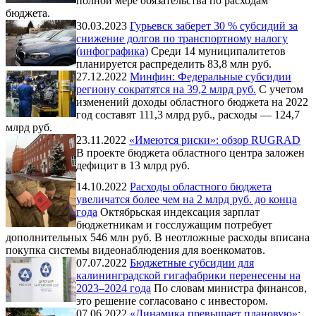
полной мере обязательства по расходам
бюджета.
30.03.2023
Гурьевск заберет 30 % субсидий за
снижение долгов по транспортному налогу
(инфографика)
Среди 14 муниципалитетов
планируется распределить 83,8 млн руб.
27.12.2022
Минфин: Федеральные субсидии
региону сократятся на 39,2 млрд руб.
С учетом
изменений доходы областного бюджета на 2022
год составят 111,3 млрд руб., расходы — 124,7
млрд руб.
23.11.2022
«Имеются риски»: обзор RUGRAD
В проекте бюджета областного центра заложен
дефицит в 13 млрд руб.
14.10.2022
Расходы областного бюджета
увеличатся более чем на 2 млрд руб. до конца
года
Октябрьская индексация зарплат
бюджетникам и госслужащим потребует
дополнительных 546 млн руб. В неотложные расходы вписана
покупка системы видеонаблюдения для военкоматов.
07.07.2022
Бюджетные субсидии для
калининградской гигафабрики перенесены на
2023–2024 года
По словам министра финансов,
это решение согласовано с инвестором.
07.06.2022
«Динамика превышает плановую»: