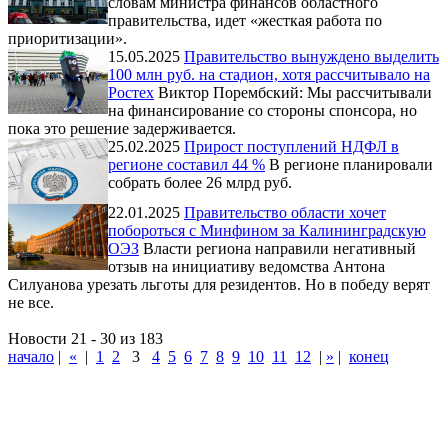
словам министра финансов областного
правительства, идет «жесткая работа по
приоритизации».
15.05.2025
Правительство вынуждено выделить
100 млн руб. на стадион, хотя рассчитывало на
Ростех
Виктор Порембский: Мы рассчитывали
на финансирование со стороны спонсора, но
пока это решение задерживается.
25.02.2025
Прирост поступлений НДФЛ в
регионе составил 44 %
В регионе планировали
собрать более 26 млрд руб.
22.01.2025
Правительство области хочет
побороться с Минфином за Калининградскую
ОЭЗ
Власти региона направили негативный
отзыв на инициативу ведомства Антона
Силуанова урезать льготы для резидентов. Но в победу верят
не все.
Новости 21 - 30 из 183
начало
|
«
|
1
2
3
4
5
6
7
8
9
10
11
12
|
»
|
конец