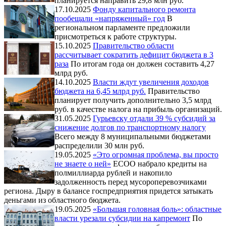
планируется направить 29,8 млн руб.
17.10.2025
Фонду капитального ремонта
пообещали «напряженный» год
В
региональном парламенте предложили
присмотреться к работе структуры.
15.10.2025
Правительство области
рассчитывает сократить дефицит бюджета в 3
раза
По итогам года он должен составить 4,27
млрд руб.
14.10.2025
Власти ждут увеличения доходов
бюджета на 6,45 млрд руб.
Правительство
планирует получить дополнительно 3,5 млрд
руб. в качестве налога на прибыль организаций.
31.05.2025
Гурьевску отдали 39 % субсидий за
снижение долгов по транспортному налогу
Всего между 8 муниципальными бюджетами
распределили 30 млн руб.
19.05.2025
«Это огромная проблема, вы просто
не знаете о ней»
ЕСОО набрало кредиты на
полмиллиарда рублей и накопило
задолженность перед мусороперевозчиками
региона. Дыру в балансе госпредприятия придется затыкать
деньгами из областного бюджета.
19.05.2025
«Большая головная боль»: областные
власти урезали субсидии на капремонт
По