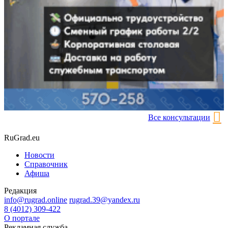
Все консультации
RuGrad.eu
Новости
Справочник
Афиша
Редакция
info@rugrad.online
rugrad.39@yandex.ru
8 (4012) 309-422
О портале
Рекламная служба