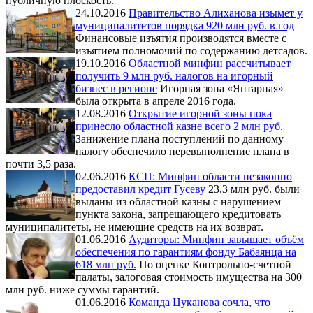
публичную плоскость.
24.10.2016
Правительство Алиханова изымет у
муниципалитетов порядка 920 млн руб. в год
Финансовые изъятия производятся вместе с
изъятием полномочий по содержанию детсадов.
19.10.2016
Областной минфин рассчитывает
получить 9 млн руб. налогов на игорный
бизнес в регионе
Игорная зона «Янтарная»
была открыта в апреле 2016 года.
12.08.2016
Открытие игорной зоны пока
принесло областной казне всего 2 млн руб.
Занижение плана поступлений по данному
налогу обеспечило перевыполнение плана в
почти 3,5 раза.
02.06.2016
КСП: Минфин области незаконно
предоставил кредит Гусеву
23,3 млн руб. были
выданы из областной казны с нарушением
пункта закона, запрещающего кредитовать
муниципалитеты, не имеющие средств на их возврат.
01.06.2016
Аудиторы: Минфин завышает объём
обеспечения по гарантиям фонду Бабаянца на
618 млн руб.
По оценке Контрольно-счетной
палаты, залоговая стоимость имущества на 300
млн руб. ниже суммы гарантий.
01.06.2016
Команда Цуканова сочла, что