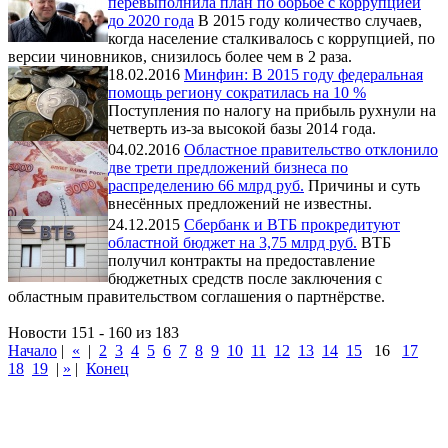
перевыполнила план по борьбе с коррупцией
до 2020 года
В 2015 году количество случаев,
когда население сталкивалось с коррупцией, по
версии чиновников, снизилось более чем в 2 раза.
18.02.2016
Минфин: В 2015 году федеральная
помощь региону сократилась на 10 %
Поступления по налогу на прибыль рухнули на
четверть из-за высокой базы 2014 года.
04.02.2016
Областное правительство отклонило
две трети предложений бизнеса по
распределению 66 млрд руб.
Причины и суть
внесённых предложений не известны.
24.12.2015
Сбербанк и ВТБ прокредитуют
областной бюджет на 3,75 млрд руб.
ВТБ
получил контракты на предоставление
бюджетных средств после заключения с
областным правительством соглашения о партнёрстве.
Новости 151 - 160 из 183
Начало
|
«
|
2
3
4
5
6
7
8
9
10
11
12
13
14
15
16
17
18
19
|
»
|
Конец