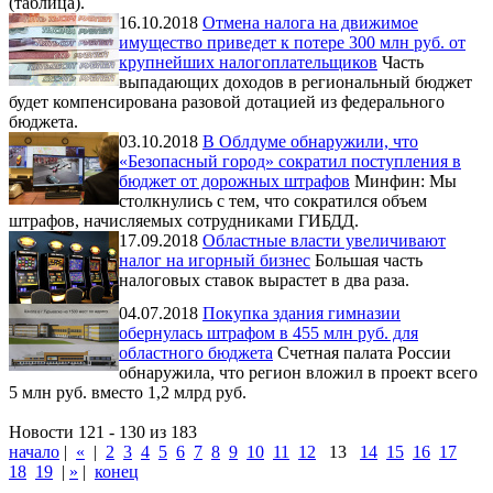
(таблица).
16.10.2018
Отмена налога на движимое
имущество приведет к потере 300 млн руб. от
крупнейших налогоплательщиков
Часть
выпадающих доходов в региональный бюджет
будет компенсирована разовой дотацией из федерального
бюджета.
03.10.2018
В Облдуме обнаружили, что
«Безопасный город» сократил поступления в
бюджет от дорожных штрафов
Минфин: Мы
столкнулись с тем, что сократился объем
штрафов, начисляемых сотрудниками ГИБДД.
17.09.2018
Областные власти увеличивают
налог на игорный бизнес
Большая часть
налоговых ставок вырастет в два раза.
04.07.2018
Покупка здания гимназии
обернулась штрафом в 455 млн руб. для
областного бюджета
Счетная палата России
обнаружила, что регион вложил в проект всего
5 млн руб. вместо 1,2 млрд руб.
Новости 121 - 130 из 183
начало
|
«
|
2
3
4
5
6
7
8
9
10
11
12
13
14
15
16
17
18
19
|
»
|
конец