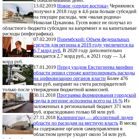
в обналичивании денег.
13.02.2019
Новое «сердце востока»
Черняховск
получил в 2018 году в 4,6 раза больше субсидий
на текущие расходы, чем «малая родина»
Николая Цуканова. Гусев вовсе не получал из
областного бюджета субсидии на капремонт и на капитальные
расходы (инфографика).
07.02.2019
Порембский: Объем федеральных
средств для региона в 2019 году увеличится на
6,7 млрд руб.
В 2020 году дополнительно
ожидается 2,7 млрд руб., в 2021 году — 3,4
млрд руб.
17.01.2019
Перед уходом Евстигнеева минфин
области решил строже контролировать расходы
на цифровизацию органов власти
Более 476
млн руб. направят на счета распорядителей
только после утверждения бюджетной комиссией.
30.11.2018
Программа формирования городской
среды в регионе исполнена всего на 16 %
Из
заложенных в региональный бюджет 371 млн
руб. израсходовано только 68 млн руб.
27.11.2018
Калининград — абсолютный лидер
области по расходам на местную власть
В месяц
на содержание органов самоуправления в
областном центре уходит около 54 млн руб.