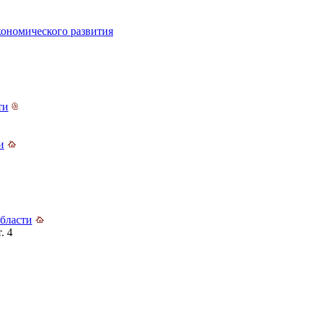
кономического развития
ти
и
бласти
. 4