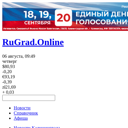
RuGrad.Online
06 августа, 09:49
четверг
$
80,93
-0,20
€
93,19
-0,39
zł
21,69
+ 0,03
Новости
Справочник
Афиша
Новости Калининграда