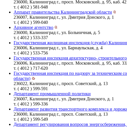
236000, Калининград г., просп. Московский, д. 95, каб. 42
т. ( 4012 ) 581-948
Аппарат правительства Калининградской области
236007, Калининград г., ул. Дмитрия Донского, д. 1
т. ( 4012 ) 599-040
Архивное агентство
236000, Калининград г., ул. Больничная, д. 5
т. ( 4012 ) 533-337
Государственная жилищная инспекция (служба) Калинин
236006, Калининград г., ул. Барнаульская, д. 4
т. ( 4012 ) 533-756
Государственная инспекция архитектурно- строительног
236006, Калининград г., просп. Московский, д. 95, каб. 33
т. ( 4012 ) 717-620
Государственная инспекция по надзору за техническим 
области)
236022, Калининград г., просп. Советский, д. 13
т. ( 4012 ) 599-591
Департамент промышленной политики
236007, Калининград г., ул. Дмитрия Донского, д. 1
т. ( 4012 ) 599-336
Департамент развития транспортного комплекса и дорожн
236000, Калининград г., просп. Советский, д. 13
т. ( 4012 ) 599-549
Департамент регулирования вопросов энергосбережения,