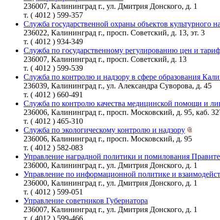
236007, Калининград г., ул. Дмитрия Донского, д. 1
т. ( 4012 ) 599-357
Служба государственной охраны объектов культурного н
236022, Калининград г., просп. Советский, д. 13, эт. 3
т. ( 4012 ) 934-349
Служба по государственному регулированию цен и тари
236007, Калининград г., просп. Советский, д. 13
т. ( 4012 ) 599-539
Служба по контролю и надзору в сфере образования Кал
236039, Калининград г., ул. Александра Суворова, д. 45
т. ( 4012 ) 660-491
Служба по контролю качества медицинской помощи и л
236006, Калининград г., просп. Московский, д. 95, каб. 32
т. ( 4012 ) 465-310
Служба по экологическому контролю и надзору
236006, Калининград г., просп. Московский, д. 95
т. ( 4012 ) 582-083
Управление наградной политики и помилования Правите
236000, Калининград г., ул. Дмитрия Донского, д. 1
Управление по информационной политике и взаимодейст
236000, Калининград г., ул. Дмитрия Донского, д. 1
т. ( 4012 ) 599-051
Управление советников Губернатора
236007, Калининград г., ул. Дмитрия Донского, д. 1
т. ( 4012 ) 599-466