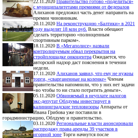
22.11.2020
Правительство готово «поделиться»
с муниципалитетами премиями от федералов
Алиханов предложил часть денег направить на
премии чиновникам.
20.11.2020
На реконструкцию «Балтики» в 2021
году выделят 18 млн руб.
Власти обещают
сделать территорию «полноценным
спортивным парком».
18.11.2020
В «Мегаполисе» назвали
контролируемым обвал перекрытия на
стройплощадке онкоцентра
Ожидается, что
авторский надзор даст пояснения в течении
недели.
17.11.2020
Алиханов заявил, что ему не нужны
торги, «сварганенные на коленке»
Членам
правительства напомнили, что у них нет задачи
«во чтобы то ни стало потратить деньги».
05.11.2020
Обвиняемый в неуплате налогов
экс-депутат Облдумы инвестирует в
калининградские тепловизоры
Аппараты от
Ивана Грибова уже поставили в
горадминистрацию, Облдуму и правительство.
03.11.2020
Региональные власти анонсировали
распродажу права аренды 39 участков в
игорной зоне
Торги начнутся после