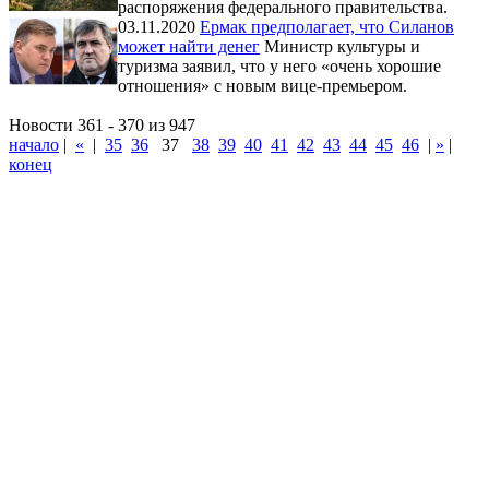
распоряжения федерального правительства.
03.11.2020
Ермак предполагает, что Силанов
может найти денег
Министр культуры и
туризма заявил, что у него «очень хорошие
отношения» с новым вице-премьером.
Новости 361 - 370 из 947
начало
|
«
|
35
36
37
38
39
40
41
42
43
44
45
46
|
»
|
конец