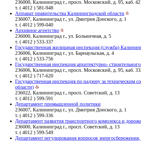
236000, Калининград г., просп. Московский, д. 95, каб. 42
т. ( 4012 ) 581-948
Аппарат правительства Калининградской области
236007, Калининград г., ул. Дмитрия Донского, д. 1
т. ( 4012 ) 599-040
Архивное агентство
236000, Калининград г., ул. Больничная, д. 5
т. ( 4012 ) 533-337
Государственная жилищная инспекция (служба) Калинин
236006, Калининград г., ул. Барнаульская, д. 4
т. ( 4012 ) 533-756
Государственная инспекция архитектурно- строительног
236006, Калининград г., просп. Московский, д. 95, каб. 33
т. ( 4012 ) 717-620
Государственная инспекция по надзору за техническим 
области)
236022, Калининград г., просп. Советский, д. 13
т. ( 4012 ) 599-591
Департамент промышленной политики
236007, Калининград г., ул. Дмитрия Донского, д. 1
т. ( 4012 ) 599-336
Департамент развития транспортного комплекса и дорожн
236000, Калининград г., просп. Советский, д. 13
т. ( 4012 ) 599-549
Департамент регулирования вопросов энергосбережения,