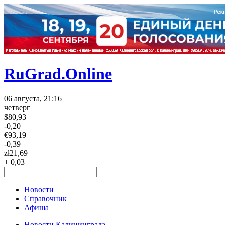
RuGrad.Online
06 августа, 21:16
четверг
$
80,93
-0,20
€
93,19
-0,39
zł
21,69
+ 0,03
Новости
Справочник
Афиша
Новости Калининграда