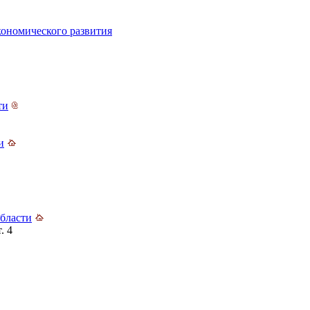
кономического развития
ти
и
бласти
. 4