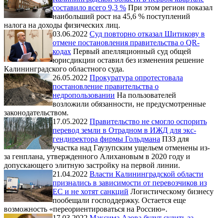
составило всего 9,3 %
При этом регион показал
наибольший рост на 45,6 % поступлений
налога на доходы физических лиц.
03.06.2022
Суд повторно отказал Шитикову в
отмене постановления правительства о QR-
кодах
Первый апелляционный суд общей
юрисдикции оставил без изменения решение
Калининградского областного суда.
26.05.2022
Прокуратура опротестовала
постановление правительства о
недропользовании
На пользователей
возложили обязанности, не предусмотренные
законодательством.
17.05.2022
Правительство не смогло оспорить
перевод земли в Отрадном в ИЖД для экс-
гендиректора фирмы Гольдмана
ПЗЗ для
участка над Гаузупским ущельем отменены из-
за генплана, утвержденного Алихановым в 2020 году и
допускающего элитную застройку на первой линии.
21.04.2022
Власти Калининградской области
признались в зависимости от перевозчиков из
ЕС и не хотят санкций
Логистическому бизнесу
пообещали господдержку. Остается еще
возможность «переориентироваться на Россию».
17.03.2022
Максима Азова будут судить за