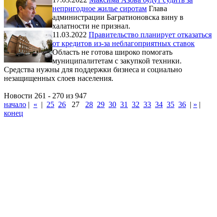
непригодное жилье сиротам
Глава
администрации Багратионовска вину в
халатности не признал.
11.03.2022
Правительство планирует отказаться
от кредитов из-за неблагоприятных ставок
Область не готова широко помогать
муниципалитетам с закупкой техники.
Средства нужны для поддержки бизнеса и социально
незащищенных слоев населения.
Новости 261 - 270 из 947
начало
|
«
|
25
26
27
28
29
30
31
32
33
34
35
36
|
»
|
конец