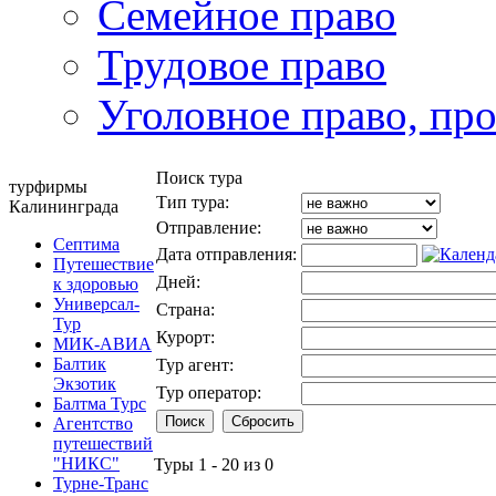
Семейное право
Трудовое право
Уголовное право, пр
Поиск тура
турфирмы
Тип тура:
Калининграда
Отправление:
Септима
Дата отправления:
Путешествие
Дней:
к здоровью
Универсал-
Страна:
Тур
Курорт:
МИК-АВИА
Балтик
Тур агент:
Экзотик
Тур оператор:
Балтма Турс
Агентство
путешествий
"НИКС"
Туры 1 - 20 из 0
Турне-Транс