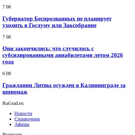
7 08
Губернатор Беспрозванных не планирует
уходить в Госдуму или Заксобрание
7 08
Они закончились: что случилось с
субсидированными авиабилетами летом 2026
года
6 08
Гражданин Литвы осужден в Калининграде за
шпионаж
RuGrad.eu
Новости
Справочник
Афиша
Редакция