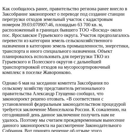
Как сообщалось ранее, правительство региона ранее внесло в
Заксобрание законопроект о переводе под создание станции
перегрузки отходов земельный участок с кадастровым
номером 39:03:070907:46, площадью 63 700 кв. м,
расположенный в границах бывшего ТОО «Восход» около
пос. Ярославское Гурьевского округа. Участок предполагалось
перевести из категории земель сельскохозяйственного
назначения в категорию земель промышленности, энергетики,
транспорта и иного специального назначения. Объект
планировалось использовать для перегрузки ТКО из
Гурьевского и Полесского округов с дальнейшей
транспортировкой отходов на мусоросортировочный
комплекс в поселке Жаворонково.
Однако 6 мая на заседании комитета Заксобрания по
сельскому хозяйству представитель регионального
правительства Александр Глущенко сообщил, что
законопроект решено отозвать. «В соответствии с
установленной федеральным законодательством процедурой
требуется заключение Минсельхоза России. К сожалению, на
сегодняшний день данное заключение получить нам не
удалось. Поэтому мы считаем преждевременным вынесение
данного законопроекта на рассмотрение Законодательного
Собрания. Вот принято решение об отзыве этого