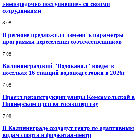
«непорядочно поступившие» со своими
сотрудниками
8 08
В регионе предложили изменить параметры
программы переселения соотечественников
7 08
Калининградский "Водоканал" введет в
поселках 16 станций водоподготовки в 2026г
7 08
Проект реконструкции улицы Комсомольской в
Пионерском прошел госэкспертизу
7 08
В Калининграде создадут центр по адаптивным
видам спорта и фиджитал-центр