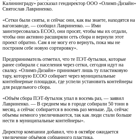
Калининграду» рассказал гендиректор ООО «Олимп-Дизайн»
Святослав Лавриненко.
«Сетки были сняты, и сейчас они, как вы знаете, находятся на
вагонзаводе, — сообщил Лавриненко. — Ими
заинтересовалась ЕСОО, они просят, чтобы мы их отдали,
чтобы они активно расширяли сеть сбора и вернули этот
проект обратно. Сам я не могу его вернуть, пока мы не
построим себе новую сортировку».
Предприниматель отметил, что те ПЭТ-бутылки, которые
ранее собирали с населения через сетки, сегодня идут на
свалку. «Олимп-Дизайн» принимает лишь ту пластиковую
тару, которую ЕСОО собирает через муниципальные
контейнерные площадки, где успели установить контейнеры
для раздельного сбора.
«Объём сбора ПЭТ-бутылок упал в восемь раз, — заявил
Лавриненко. — В среднем мы в городе собирали 50 тонн в
месяц, а сейчас собирается в восемь раз меньше. Да, сейчас
объемы немного увеличиваются, так как люди стали больше
нести в муниципальные контейнеры».
Директор компании добавил, что в октябре ожидается
увеличение объёмов собранного пластика.