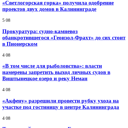
«Светлогорская горка» получила одобрение
проектов двух домов в Калининграде
5 08
Прокуратура: судно-камневоз
обанкротившегося «Геоизол-Фрахт» до сих стоит
в Пионерском
4 08
«В том числе для рыболовства»: власти
намерены запретить выход личных судов в
Виштынецкое озеро и реку Неман
4 08
«Акфену» разрешили провести рубку ухода на
участке под гостиницу в центре Калининграда
4 08