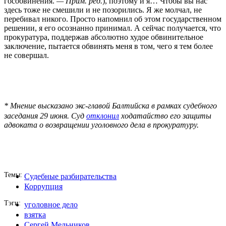
гособвинения.
— Прим. ред.
), поэтому и я… Чтобы вы нас
здесь тоже не смешили и не позорились. Я же молчал, не
перебивал никого. Просто напомнил об этом государственном
решении, я его осознанно принимал. А сейчас получается, что
прокуратура, поддержав абсолютно худое обвинительное
заключение, пытается обвинять меня в том, чего я тем более
не совершал.
* Мнение высказано экс-главой Балтийска в рамках судебного
заседания 29 июня. Суд
отклонил
ходатайство его защиты
адвоката о возвращении уголовного дела в прокуратуру.
Темы
Судебные разбирательства
Коррупция
Тэги
уголовное дело
взятка
Сергей Мельников