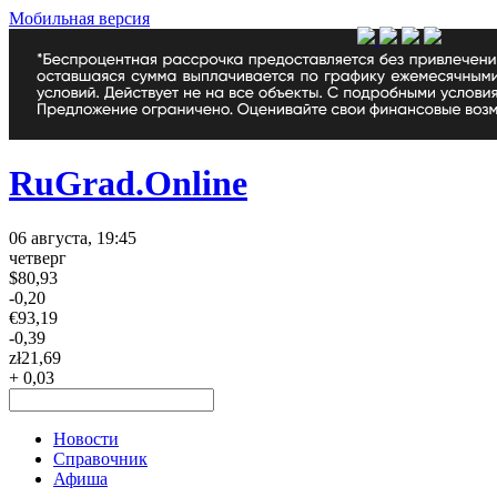
Мобильная версия
RuGrad.Online
06 августа, 19:45
четверг
$
80,93
-0,20
€
93,19
-0,39
zł
21,69
+ 0,03
Новости
Справочник
Афиша