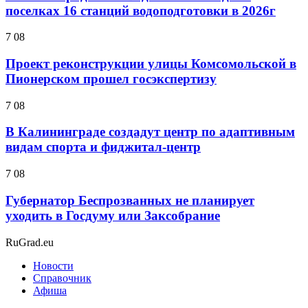
поселках 16 станций водоподготовки в 2026г
7 08
Проект реконструкции улицы Комсомольской в
Пионерском прошел госэкспертизу
7 08
В Калининграде создадут центр по адаптивным
видам спорта и фиджитал-центр
7 08
Губернатор Беспрозванных не планирует
уходить в Госдуму или Заксобрание
RuGrad.eu
Новости
Справочник
Афиша