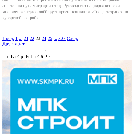
апартов на пути миграции птиц. Руководство нацпарка вопреки
мнениям экспертов лоббирует проект компании «Спецавтотранс» по
курортной застройке.
Пред.
1
...
21
22
23
24
25
...
327
След.
Другая дата…
‹
›
Пн
Вт
Ср
Чт
Пт
Сб
Вс