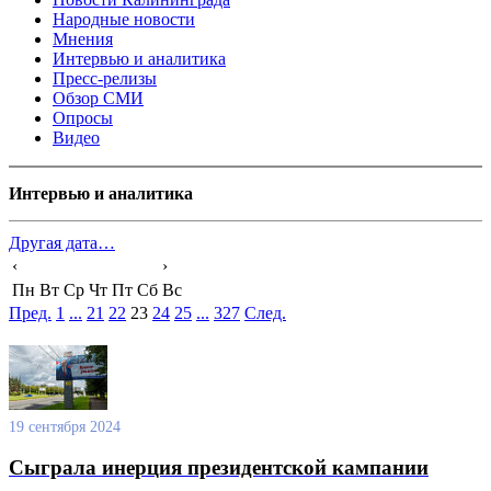
Народные новости
Мнения
Интервью и аналитика
Пресс-релизы
Обзор СМИ
Опросы
Видео
Интервью и аналитика
Другая дата…
‹
›
Пн
Вт
Ср
Чт
Пт
Сб
Вс
Пред.
1
...
21
22
23
24
25
...
327
След.
19 сентября 2024
Сыграла инерция президентской кампании