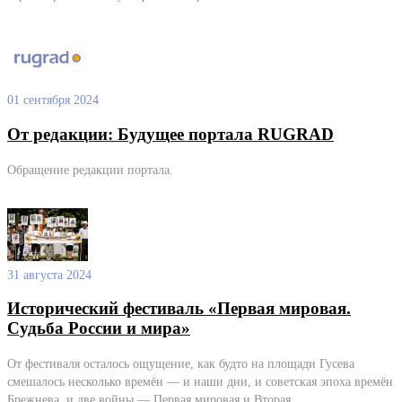
01 сентября 2024
От редакции: Будущее портала RUGRAD
Обращение редакции портала.
31 августа 2024
Исторический фестиваль «Первая мировая.
Судьба России и мира»
От фестиваля осталось ощущение, как будто на площади Гусева
смешалось несколько времён — и наши дни, и советская эпоха времён
Брежнева, и две войны — Первая мировая и Вторая.