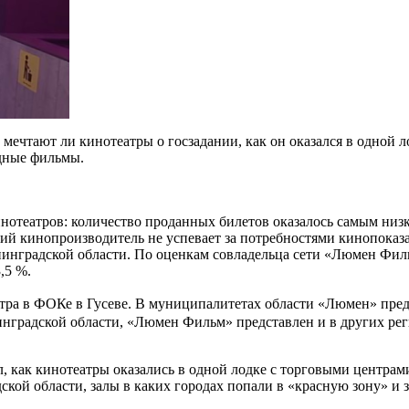
ечтают ли кинотеатры о госзадании, как он оказался в одной л
адные фильмы.
отеатров: количество проданных билетов оказалось самым низк
ий кинопроизводитель не успевает за потребностями кинопоказа
нинградской области. По оценкам совладельца сети «Люмен Фи
3,5 %.
атра в ФОКе в Гусеве. В муниципалитетах области «Люмен» предс
нградской области, «Люмен Фильм» представлен и в других рег
как кинотеатры оказались в одной лодке с торговыми центрами
кой области, залы в каких городах попали в «красную зону» и 