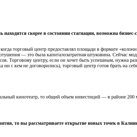
ь находится скорее в состоянии стагнации, возможна бизнес-
 когда торговый центр предоставлял площади в формате «колон
отушения — это была капиталозатратная штуковина. Сейчас моде
сов. Торговому центру, если он хочет быть успешным, нужна раз
 ни с кем не договорились), торговый центр готов брать на се
тизальный кинотеатр, то общий объем инвестиций — в районе 200
звития, то вы рассматриваете открытие новых точек в Кали