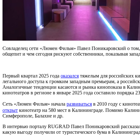
Совладелец сети «Люмен Фильм» Павел Поникаровский о том, м
общепит и чем сегодня рискуют собственники, показывая зап
Первый квартал 2025 года
оказался
тяжелым для российских кин
легального доступа к громким западным премьерам, а российск
Аналогичные тенденции касаются и рынка кинопоказа в Кали
кинотеатров в регионе в январе 2025 года составило порядка 2
Сеть «Люмен Фильм» начала
развиваться
в 2010 году с киноте
открыт
кинотеатр на 580 мест в Калининграде. Помимо Калини
Симферополе, Балахне и др.
В интервью порталу RUGRAD Павел Поникаровский рассказал, 
какую выгоду получили от туристического бума в Калининградс