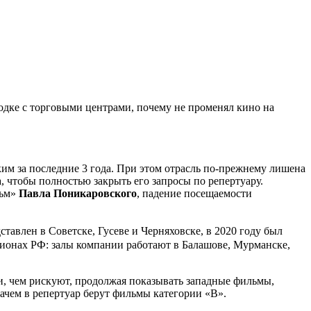
одке с торговыми центрами, почему не променял кино на
им за последние 3 года. При этом отрасль по-прежнему лишена
, чтобы полностью закрыть его запросы по репертуару.
льм»
Павла Поникаровского
, падение посещаемости
тавлен в Советске, Гусеве и Черняховске, в 2020 году был
ионах РФ: залы компании работают в Балашове, Мурманске,
, чем рискуют, продолжая показывать западные фильмы,
зачем в репертуар берут фильмы категории «B».