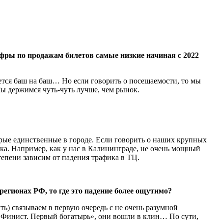
ифры по продажам билетов самые низкие начиная с 2022
ается баш на баш… Но если говорить о посещаемости, то мы
Мы держимся чуть-чуть лучше, чем рынок.
орые единственные в городе. Если говорить о наших крупных
ика. Например, как у нас в Калининграде, не очень мощный
тепени зависим от падения трафика в ТЦ.
регионах РФ, то где это падение более ощутимо?
ь) связываем в первую очередь с не очень разумной
«Финист. Первый богатырь», они вошли в клин… По сути,