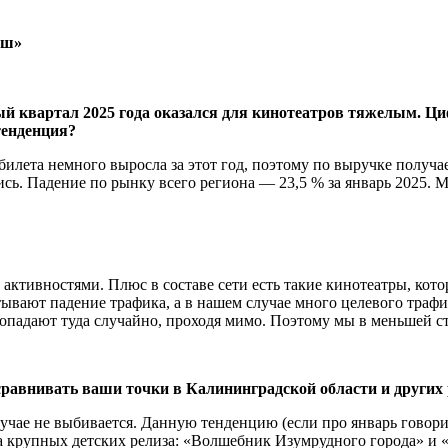
аш»
вый квартал 2025 года оказался для кинотеатров тяжелым. Ц
тенденция?
билета немного выросла за этот год, поэтому по выручке получ
ись. Падение по рынку всего региона — 23,5 % за январь 2025. 
активностями. Плюс в составе сети есть такие кинотеатры, кот
тывают падение трафика, а в нашем случае много целевого траф
попадают туда случайно, проходя мимо. Поэтому мы в меньшей с
сравнивать ваши точки в Калининградской области и других 
ае не выбивается. Данную тенденцию (если про январь говорит
а крупных детских релиза: «Волшебник Изумрудного города» и 