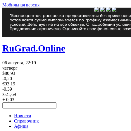
Мобильная версия
RuGrad.Online
06 августа, 22:19
четверг
$
80,93
-0,20
€
93,19
-0,39
zł
21,69
+ 0,03
Новости
Справочник
Афиша