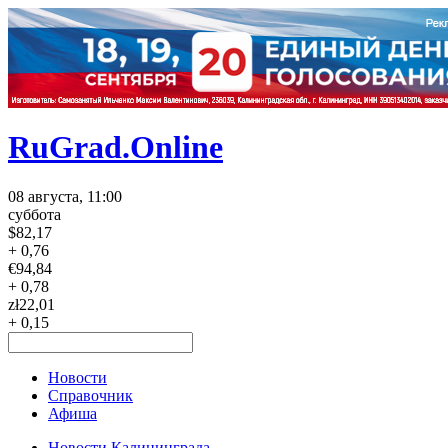
RuGrad.Online
08 августа, 11:00
суббота
$
82,17
+ 0,76
€
94,84
+ 0,78
zł
22,01
+ 0,15
Новости
Справочник
Афиша
Новости Калининграда