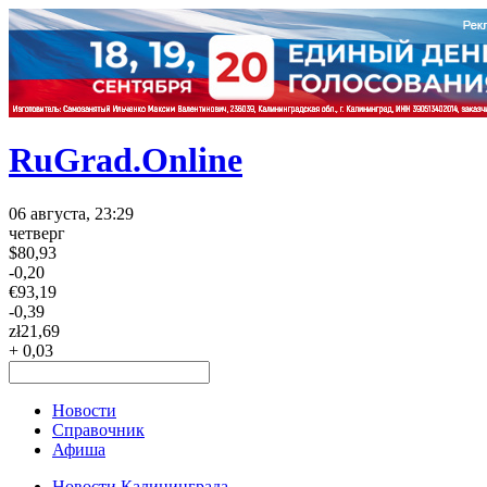
RuGrad.Online
06 августа, 23:29
четверг
$
80,93
-0,20
€
93,19
-0,39
zł
21,69
+ 0,03
Новости
Справочник
Афиша
Новости Калининграда