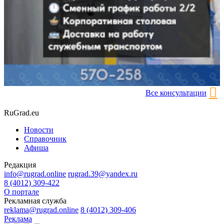
Все консультации
RuGrad.eu
Новости
Справочник
Афиша
Редакция
info@rugrad.online
rugrad.39@yandex.ru
8 (4012) 309-422
О портале
Рекламная служба
reklama@rugrad.online
8 (4012) 309-406
Реклама