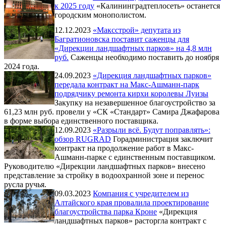
к 2025 году
«Калининградтеплосеть» останется
городским монополистом.
12.12.2023
«Максстрой» депутата из
Багратионовска поставит саженцы для
«Дирекции ландшафтных парков» на 4,8 млн
руб.
Саженцы необходимо поставить до ноября
2024 года.
24.09.2023
«Дирекция ландшафтных парков»
передала контракт на Макс-Ашманн-парк
подрядчику ремонта кирхи королевы Луизы
Закупку на незавершенное благоустройство за
61,23 млн руб. провели у «СК «Стандарт» Самира Джафарова
в форме выбора единственного поставщика.
12.09.2023
«Разрыли всё. Будут поправлять»:
обзор RUGRAD
Горадминистрация заключит
контракт на продолжение работ в Макс-
Ашманн-парке с единственным поставщиком.
Руководителю «Дирекции ландшафтных парков» внесено
представление за стройку в водоохранной зоне и перенос
русла ручья.
09.03.2023
Компания с учредителем из
Алтайского края провалила проектирование
благоустройства парка Кроне
«Дирекция
ландшафтных парков» расторгла контракт с