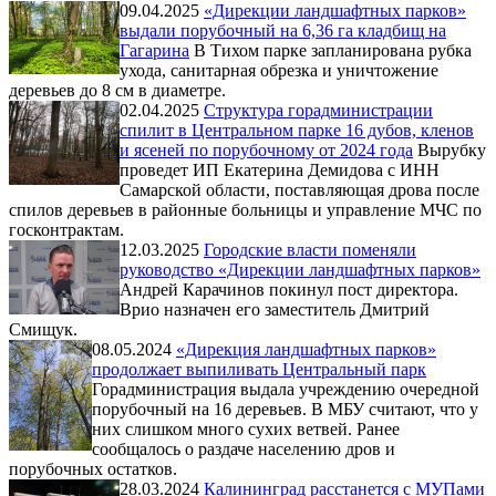
09.04.2025
«Дирекции ландшафтных парков»
выдали порубочный на 6,36 га кладбищ на
Гагарина
В Тихом парке запланирована рубка
ухода, санитарная обрезка и уничтожение
деревьев до 8 см в диаметре.
02.04.2025
Структура горадминистрации
спилит в Центральном парке 16 дубов, кленов
и ясеней по порубочному от 2024 года
Вырубку
проведет ИП Екатерина Демидова с ИНН
Самарской области, поставляющая дрова после
спилов деревьев в районные больницы и управление МЧС по
госконтрактам.
12.03.2025
Городские власти поменяли
руководство «Дирекции ландшафтных парков»
Андрей Карачинов покинул пост директора.
Врио назначен его заместитель Дмитрий
Смищук.
08.05.2024
«Дирекция ландшафтных парков»
продолжает выпиливать Центральный парк
Горадминистрация выдала учреждению очередной
порубочный на 16 деревьев. В МБУ считают, что у
них слишком много сухих ветвей. Ранее
сообщалось о раздаче населению дров и
порубочных остатков.
28.03.2024
Калининград расстанется с МУПами