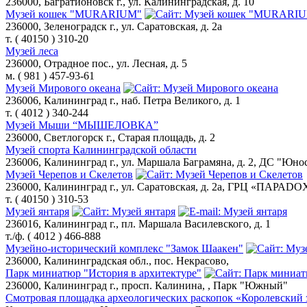
236000, Багратионовск г., ул. Калининградская, д. 10
Музей кошек "MURARIUM"
236000, Зеленоградск г., ул. Саратовская, д. 2а
т. ( 40150 ) 310-20
Музей леса
236000, Отрадное пос., ул. Лесная, д. 5
м. ( 981 ) 457-93-61
Музей Мирового океана
236006, Калининград г., наб. Петра Великого, д. 1
т. ( 4012 ) 340-244
Музей Мыши “МЫШЕЛОВКА”
236000, Светлогорск г., Старая площадь, д. 2
Музей спорта Калининградской области
236006, Калининград г., ул. Маршала Баграмяна, д. 2, ДС "Юно
Музей Черепов и Скелетов
236000, Калининград г., ул. Саратовская, д. 2а, ГРЦ «ПАРАDO
т. ( 40150 ) 310-53
Музей янтаря
236016, Калининград г., пл. Маршала Василевского, д. 1
т./ф. ( 4012 ) 466-888
Музейно-исторический комплекс "Замок Шаакен"
236000, Калининградская обл., пос. Некрасово,
Парк миниатюр "История в архитектуре"
236000, Калининград г., просп. Калинина, , Парк "Южный"
Смотровая площадка археологических раскопок «Королевский 