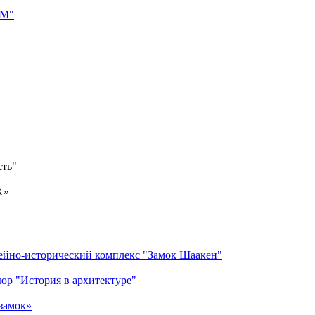
сть"
X»
замок»