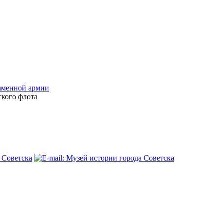
аменной армии
ского флота