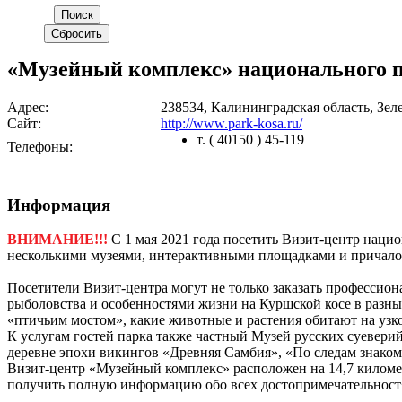
«Музейный комплекс» национального п
Адрес:
238534, Калининградская область, Зел
Сайт:
http://www.park-kosa.ru/
т. ( 40150 ) 45-119
Телефоны:
Информация
ВНИМАНИЕ!!!
С 1 мая 2021 года посетить Визит-центр нац
несколькими музеями, интерактивными площадками и причалом 
Посетители Визит-центра могут не только заказать профессио
рыболовства и особенностями жизни на Куршской косе в разные
«птичьим мостом», какие животные и растения обитают на узк
К услугам гостей парка также частный Музей русских суеверий
деревне эпохи викингов «Древняя Самбия», «По следам знакомы
Визит-центр «Музейный комплекс» расположен на 14,7 киломе
получить полную информацию обо всех достопримечательност