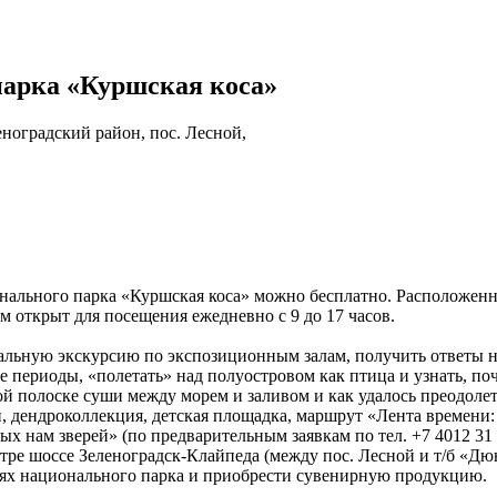
арка «Куршская коса»
еноградский район, пос. Лесной,
ионального парка «Куршская коса» можно бесплатно. Расположе
открыт для посещения ежедневно с 9 до 17 часов.
нальную экскурсию по экспозиционным залам, получить ответы н
 периоды, «полетать» над полуостровом как птица и узнать, поч
ой полоске суши между морем и заливом и как удалось преодоле
, дендроколлекция, детская площадка, маршрут «Лента времени:
х нам зверей» (по предварительным заявкам по тел. +7 4012 31 0
тре шоссе Зеленоградск-Клайпеда (между пос. Лесной и т/б «Д
ях национального парка и приобрести сувенирную продукцию.