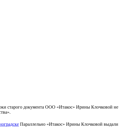
оки старого документа ООО «Итакос» Ирины Клочковой не
тва».
ноградске
Параллельно «Итакос» Ирины Клочковой выдали