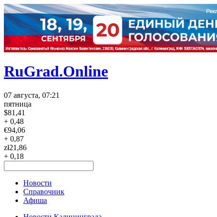
RuGrad.Online
07 августа, 07:21
пятница
$
81,41
+ 0,48
€
94,06
+ 0,87
zł
21,86
+ 0,18
Новости
Справочник
Афиша
Новости Калининграда