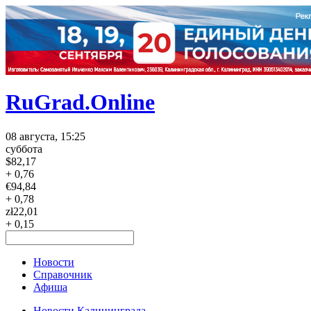
RuGrad.Online
08 августа, 15:25
суббота
$
82,17
+ 0,76
€
94,84
+ 0,78
zł
22,01
+ 0,15
Новости
Справочник
Афиша
Новости Калининграда