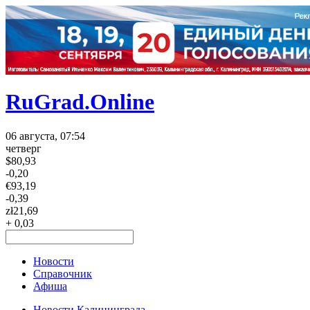
RuGrad.Online
06 августа, 07:54
четверг
$
80,93
-0,20
€
93,19
-0,39
zł
21,69
+ 0,03
Новости
Справочник
Афиша
Новости Калининграда