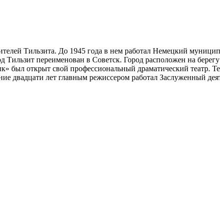
жителей Тильзита. До 1945 года в нем работал Немецкий муниц
од Тильзит переименован в Советск. Город расположен на берегу
ик» был открыт свой профессиональный драматический театр. Те
чение двадцати лет главным режиссером работал Заслуженный де