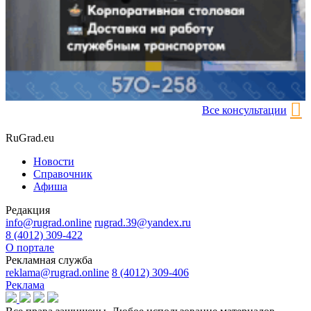
Все консультации
RuGrad.eu
Новости
Справочник
Афиша
Редакция
info@rugrad.online
rugrad.39@yandex.ru
8 (4012) 309-422
О портале
Рекламная служба
reklama@rugrad.online
8 (4012) 309-406
Реклама