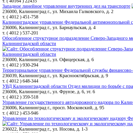
т. ( 40164 ) 22435
Западное линейное управление внутренних дел на транспорте
236000, Калининград г., ул. Михаила Галковского, д. 2
т. ( 4012 ) 451-758
Калининградское управление Федеральной антимонопольной 
236006, Калининград г., ул. Барнаульская, д. 4
т. ( 4012 ) 537-201
Обособленное структурное подразделение Северо-Западного м
Калининградской области
236000, Калининград г., ул. Офицерская, д. 6
т. ( 4012 ) 930-294
Территориальное управление Федеральной службы финансово-
236039, Калининград г., ул. Краснооктябрьская, д. 9
т. ( 4012 ) 648-344
УВД Калининградской области Отдел милиции по борьбе с пра
236006, Калининград г., ул. Фрунзе, д. 6, эт. 6
т. ( 4012 ) 359-518
Управление государственного автодорожного надзора по Кали
236006, Калининград г., просп. Московский, д. 95
т. ( 4012 ) 453-946
Управление по технологическому и экологическому надзору Фе
236022, Калининград г., ул. Носова, д. 1-3