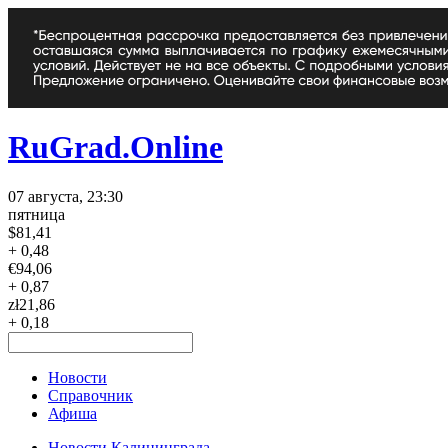
RuGrad.Online
07 августа, 23:30
пятница
$
81,41
+ 0,48
€
94,06
+ 0,87
zł
21,86
+ 0,18
Новости
Справочник
Афиша
Новости Калининграда